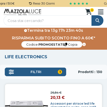
★ ★ ★ ★ ★
150€
Reso 30 Giorni
Garanzia 
0
Cerca
Termina tra
13g 17h 23m 38s
RISPARMIA SUBITO SCONTO FINO A 60€*
Codice:
PROMOESTATE
Copia
LIFE ELECTRONICS
Prodotti : 130
FILTRI
1
26,84 €
20,13 €
Accessori per strisce led life