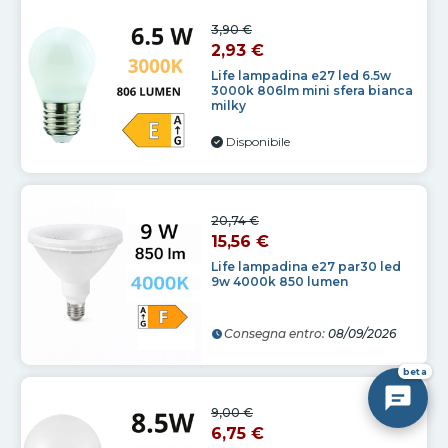
3,90 €
2,93 €
Life lampadina e27 led 6.5w
3000k 806lm mini sfera bianca
milky
Disponibile
20,74 €
15,56 €
Life lampadina e27 par30 led
9w 4000k 850 lumen
Consegna entro:
08/09/2026
beta
9,00 €
6,75 €