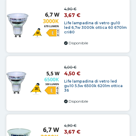
4,90 €
3,67 €
Life lampadina di vetro gu10
led 6,7w 3000k ottica 60 670lm
cri80
Disponibile
6,00 €
4,50 €
Life lampadina di vetro led
gu10 5.5w 6500k 620lm ottica
36
Disponibile
4,90 €
3,67 €