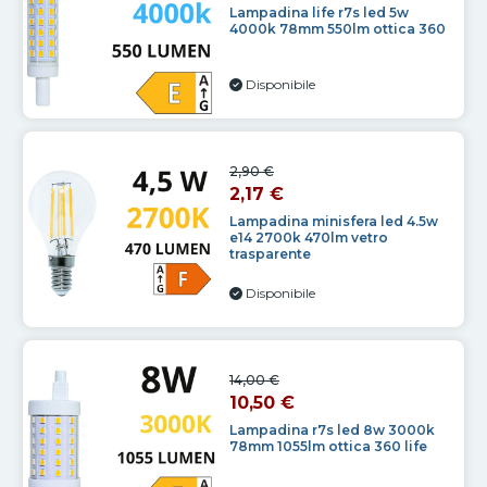
Lampadina life r7s led 5w
4000k 78mm 550lm ottica 360
Disponibile
2,90 €
2,17 €
Lampadina minisfera led 4.5w
e14 2700k 470lm vetro
trasparente
Disponibile
14,00 €
10,50 €
Lampadina r7s led 8w 3000k
78mm 1055lm ottica 360 life