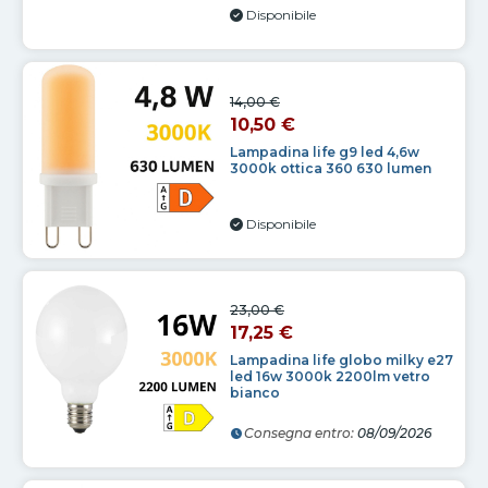
Disponibile
14,00 €
10,50 €
Lampadina life g9 led 4,6w
3000k ottica 360 630 lumen
Disponibile
23,00 €
17,25 €
Lampadina life globo milky e27
led 16w 3000k 2200lm vetro
bianco
Consegna entro:
08/09/2026