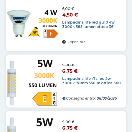
6,00 €
4,50 €
Lampadina life led gu10 4w
3000k 585 lumen ottica 36
Disponibile
9,00 €
6,75 €
Lampadina life r7s led 5w
3000k 78mm 550lm ottica 360
Consegna entro:
08/09/2026
9,00 €
6,75 €