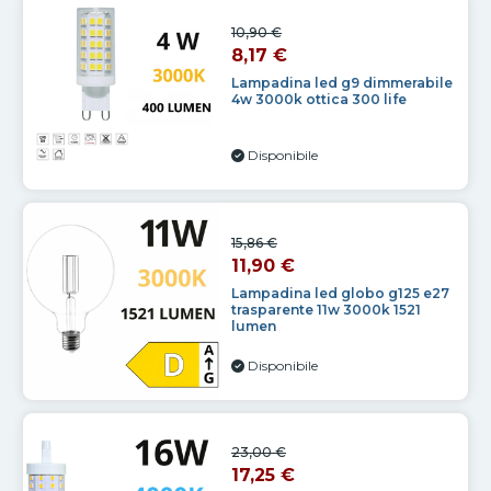
10,90 €
8,17 €
Lampadina led g9 dimmerabile
4w 3000k ottica 300 life
Disponibile
15,86 €
11,90 €
Lampadina led globo g125 e27
trasparente 11w 3000k 1521
lumen
Disponibile
23,00 €
17,25 €