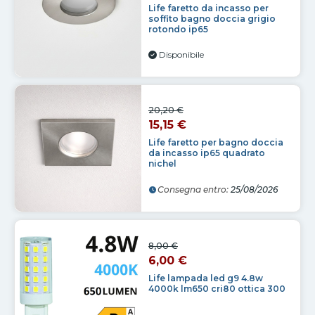
Life faretto da incasso per
soffito bagno doccia grigio
rotondo ip65
Disponibile
20,20 €
15,15 €
Life faretto per bagno doccia
da incasso ip65 quadrato
nichel
Consegna entro:
25/08/2026
8,00 €
6,00 €
Life lampada led g9 4.8w
4000k lm650 cri80 ottica 300