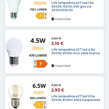
Life lampadina e27 led 13w
3000k 1521lm 290 goccia
39.920315c30
Disponibile
2,80 €
2,10 €
Life lampadina e27 led 4.5w
3000k 470lm mini sfera bianca
Disponibile
3,90 €
2,93 €
Life lampadina e27 led 6,5w
3000k 806lm sfera trasparente