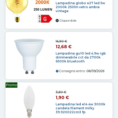
Lampadina globo e27 led 5w
2000k 250lm vetro ambra
vintage
Disponibile
16,90 €
12,68 €
Lampadina gu10 led 4.9w rgb
dimmerabile cct da 2700k
6500k bluetooth
Consegna entro:
08/09/2026
Promo
3,80 €
1,90 €
Lampadina led e14 4w 3000k
candela filament milky
39.920022cm3 fp