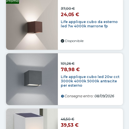
Promo
37,00 €
24,05 €
Life applique cubo da esterno
led 7w 4000k marrone fp
Disponibile
101,26 €
78,98 €
Life applique cubo led 20w cct
3000k 4000k 5000k antracite
per esterno
Consegna entro:
08/09/2026
46,50 €
39,53 €