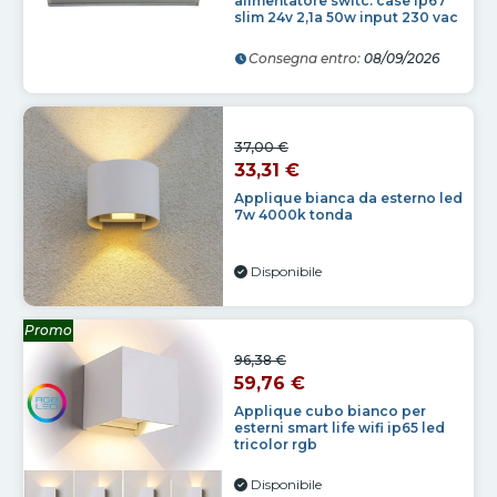
alimentatore switc. case ip67
slim 24v 2,1a 50w input 230 vac
Consegna entro:
08/09/2026
37,00 €
33,31 €
Applique bianca da esterno led
7w 4000k tonda
Disponibile
Promo
96,38 €
59,76 €
Applique cubo bianco per
esterni smart life wifi ip65 led
tricolor rgb
Disponibile