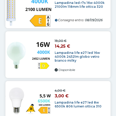
Lampadina led r7s 16w 4000k
2100lm 118mm life ottica 320
Consegna entro:
08/09/2026
19,00 €
14,25 €
Lampadina life e27 led 16w
4000k 2452lm globo vetro
bianco milky
Disponibile
4,00 €
3,00 €
Lampadina life e27 led 8w
6500k 806 lumen ottica 310