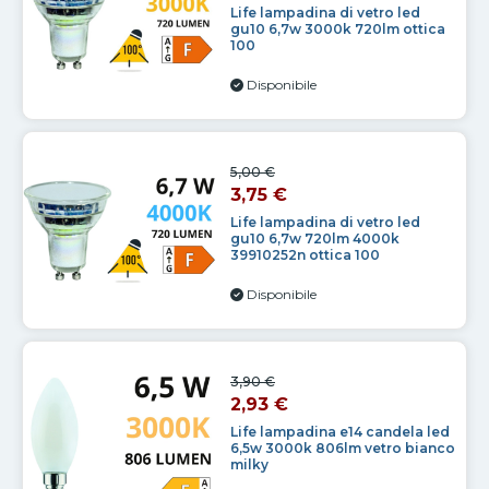
Life lampadina di vetro led
gu10 6,7w 3000k 720lm ottica
100
Disponibile
5,00 €
3,75 €
Life lampadina di vetro led
gu10 6,7w 720lm 4000k
39910252n ottica 100
Disponibile
3,90 €
2,93 €
Life lampadina e14 candela led
6,5w 3000k 806lm vetro bianco
milky