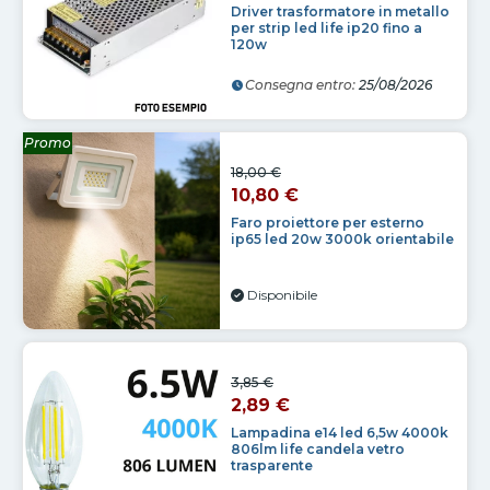
Driver trasformatore in metallo
per strip led life ip20 fino a
120w
Consegna entro:
25/08/2026
Promo
18,00 €
10,80 €
Faro proiettore per esterno
ip65 led 20w 3000k orientabile
Disponibile
3,85 €
2,89 €
Lampadina e14 led 6,5w 4000k
806lm life candela vetro
trasparente