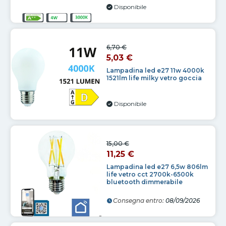
Disponibile
6,70 €
5,03 €
Lampadina led e27 11w 4000k
1521lm life milky vetro goccia
Disponibile
15,00 €
11,25 €
Lampadina led e27 6,5w 806lm
life vetro cct 2700k-6500k
bluetooth dimmerabile
Consegna entro:
08/09/2026