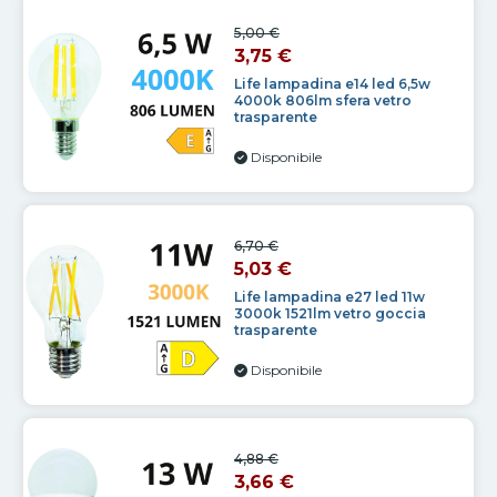
5,00 €
3,75 €
Life lampadina e14 led 6,5w
4000k 806lm sfera vetro
trasparente
Disponibile
6,70 €
5,03 €
Life lampadina e27 led 11w
3000k 1521lm vetro goccia
trasparente
Disponibile
4,88 €
3,66 €