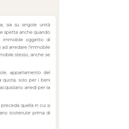
ia
, sia su singole unità
zione spetta anche quando
so immobile oggetto di
i ad arredare l’immobile
mmobile stesso, anche se
iole, appartamento del
a quota, solo per i beni
acquistano arredi per la
e preceda quella in cui si
iano sostenute prima di