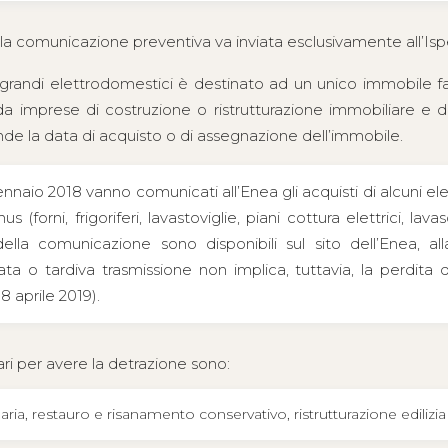
 la comunicazione preventiva va inviata esclusivamente all’Isp
e grandi elettrodomestici è destinato ad un unico immobile fa
da imprese di costruzione o ristrutturazione immobiliare e d
ntende la data di acquisto o di assegnazione dell’immobile.
gennaio 2018 vanno comunicati all’Enea gli acquisti di alcuni el
s (forni, frigoriferi, lavastoviglie, piani cottura elettrici, lavas
o della comunicazione sono disponibili sul sito dell’Enea, a
ta o tardiva trasmissione non implica, tuttavia, la perdita de
18 aprile 2019).
sari per avere la detrazione sono:
ia, restauro e risanamento conservativo, ristrutturazione edilizi