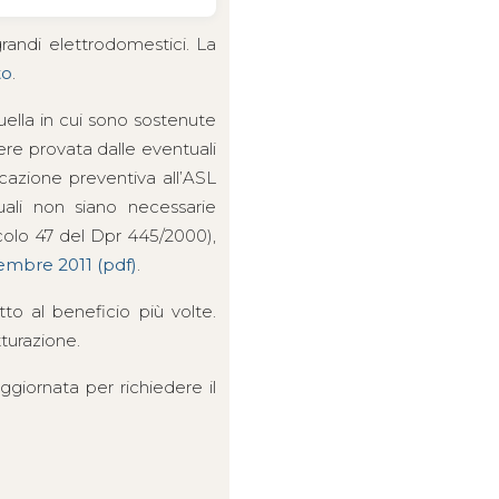
grandi elettrodomestici. La
to
.
quella in cui sono sostenute
sere provata dalle eventuali
icazione preventiva all’ASL
quali non siano necessarie
ticolo 47 del Dpr 445/2000),
embre 2011 (pdf)
.
tto al beneficio più volte.
tturazione.
ggiornata per richiedere il