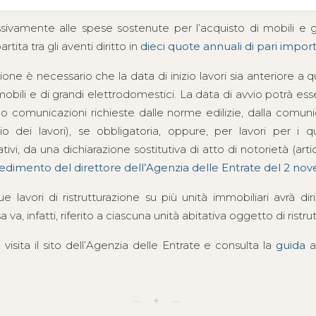
essivamente alle spese sostenute per l’acquisto di mobili e 
tita tra gli aventi diritto in
dieci quote annuali di pari impor
ione è necessario che la data di inizio lavori sia anteriore a 
mobili e di grandi elettrodomestici. La data di avvio potrà es
e o comunicazioni richieste dalle norme edilizie, dalla comun
zio dei lavori), se obbligatoria, oppure, per lavori per i 
ativi, da una dichiarazione sostitutiva di atto di notorietà (ar
edimento del direttore dell’Agenzia delle Entrate del 2 nov
 lavori di ristrutturazione su più unità immobiliari avrà diri
a, infatti, riferito a ciascuna unità abitativa oggetto di ristru
visita il sito dell’Agenzia delle Entrate e consulta la
guida
a
— ✦ —