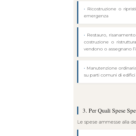
•
Ricostruzione o riprist
emergenza
•
Restauro, risanamento co
costruzione o ristruttu
vendono o assegnano l
•
Manutenzione ordinaria, 
su parti comuni di edifici 
3. Per Quali Spese Spe
Le spese ammesse alla det