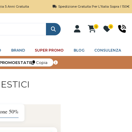
Gratuita
Spedizione Gratuita Per L'Italia Sopra I 150€
0
0
Cerca
O
BRAND
SUPER PROMO
BLOG
CONSULENZA
PROMOESTATE
Copia
ESTICI
zione 50%