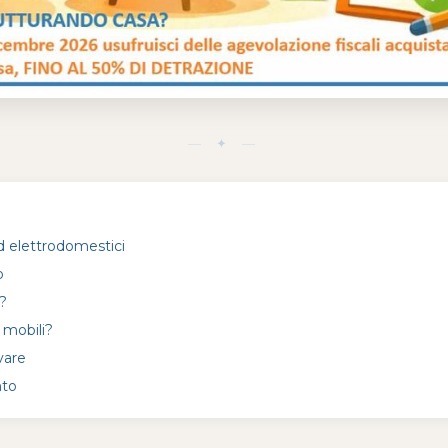
— ✦ —
ed elettrodomestici
o
?
 mobili?
vare
nto