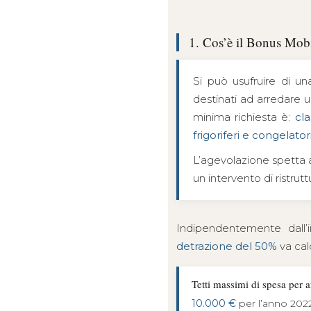
1. Cos’è il Bonus Mobi
Si può usufruire di u
destinati ad arredare u
minima richiesta è:
cla
frigoriferi e congelator
L’agevolazione spetta an
un intervento di ristrutt
Indipendentemente dall’i
detrazione del 50%
va cal
Tetti massimi di spesa per 
10.000 €
per l’anno 20