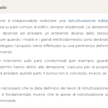
erlo
one è indispensabile realizzare una
ristrutturazione ediliz
i sia su parti comuni di edifici, sempre residenziali. La detra
no destinati ad arredare un ambiente diverso dello stes
pure quando i mobili e i grandi elettrodomestici sono destinat
ollegato l’acquisto viene effettuato su una pertinenza dell’i
amente.
 intervento sulle parti condominiali (per esempio, guard
ondòmini hanno diritto alla detrazione, ciascuno per la propri
ad arredare queste parti. Il bonus non è concesso, invece, se 
necessario che la data dell’inizio dei lavori di ristrutturazion
 è fondamentale, invece, che le spese di ristrutturazione s
’immobile.