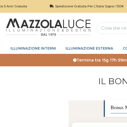
ratuita
Spedizione Gratuita Per L'Italia Sopra I 150€
ILLUMINAZIONE INTERNI
ILLUMINAZIONE ESTERNA
C
Termina tra
15g 17h 59m
IL BO
Bonus M