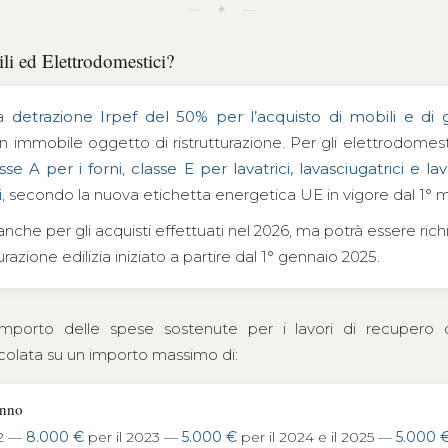
— ✦ —
li ed Elettrodomestici?
na
detrazione Irpef del 50% per l’acquisto di mobili e di 
n immobile oggetto di ristrutturazione. Per gli elettrodomesti
sse A per i forni
,
classe E per lavatrici, lavasciugatrici e lav
i
, secondo la nuova etichetta energetica UE in vigore dal 1° 
che per gli acquisti effettuati nel 2026, ma potrà essere richi
urazione edilizia iniziato a partire dal 1° gennaio 2025.
mporto delle spese sostenute per i lavori di recupero de
colata su un importo massimo di:
anno
22 —
8.000 €
per il 2023 —
5.000 €
per il 2024 e il 2025 —
5.000 