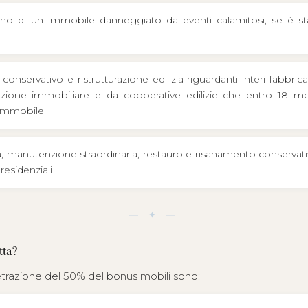
ino di un immobile danneggiato da eventi calamitosi, se è sta
nservativo e ristrutturazione edilizia riguardanti interi fabbrica
razione immobiliare e da cooperative edilizie che entro 18 me
’immobile
manutenzione straordinaria, restauro e risanamento conservativo,
residenziali
— ✦ —
tta?
razione del 50% del bonus mobili sono: