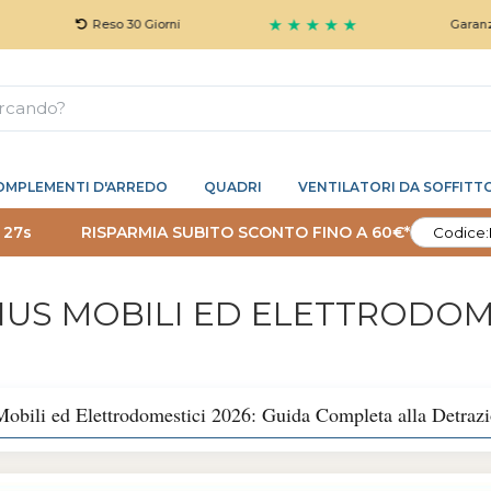
★ ★ ★ ★ ★
Reso 30 Giorni
Garanzia 5 Anni 
OMPLEMENTI D'ARREDO
QUADRI
VENTILATORI DA SOFFITT
 26s
RISPARMIA SUBITO SCONTO FINO A 60€*
Codice:
NUS MOBILI ED ELETTRODOM
obili ed Elettrodomestici 2026: Guida Completa alla Detra