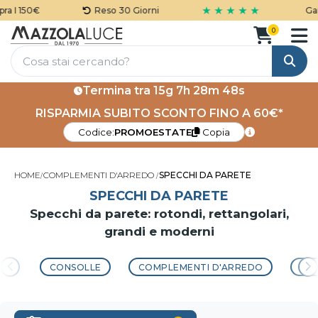
★ ★ ★ ★ ★
0€
Reso 30 Giorni
Garanzia 5
0
Cerca
Termina tra
15g 7h 28m 46s
RISPARMIA SUBITO SCONTO FINO A 60€*
Codice:
PROMOESTATE
Copia
HOME
COMPLEMENTI D'ARREDO
SPECCHI DA PARETE
SPECCHI DA PARETE
Specchi da parete: rotondi, rettangolari,
grandi e moderni
CONSOLLE
COMPLEMENTI D'ARREDO
OR