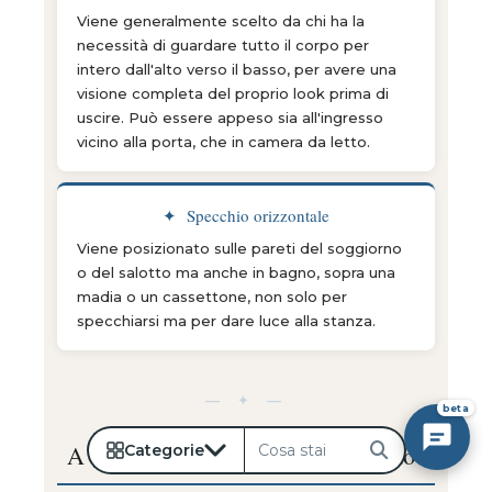
Viene generalmente scelto da chi ha la
necessità di guardare tutto il corpo per
intero dall'alto verso il basso, per avere una
visione completa del proprio look prima di
uscire. Può essere appeso sia all'ingresso
vicino alla porta, che in camera da letto.
✦ Specchio orizzontale
Viene posizionato sulle pareti del soggiorno
o del salotto ma anche in bagno, sopra una
madia o un cassettone, non solo per
specchiarsi ma per dare luce alla stanza.
— ✦ —
beta
A quale altezza mettere lo specchio?
Categorie
Cerca