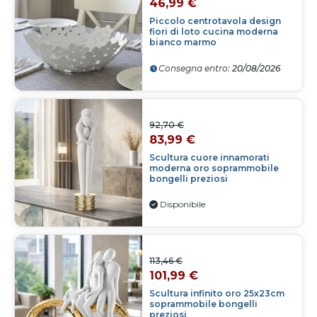
46,99 €
Piccolo centrotavola design
fiori di loto cucina moderna
bianco marmo
Consegna entro:
20/08/2026
92,70 €
83,99 €
Scultura cuore innamorati
moderna oro soprammobile
bongelli preziosi
Disponibile
113,46 €
101,99 €
Scultura infinito oro 25x23cm
soprammobile bongelli
preziosi