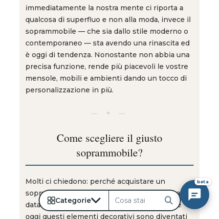
immediatamente la nostra mente ci riporta a
qualcosa di superfluo e non alla moda, invece il
soprammobile — che sia dallo stile moderno o
contemporaneo — sta avendo una rinascita ed
è oggi di tendenza. Nonostante non abbia una
precisa funzione, rende più piacevoli le vostre
mensole, mobili e ambienti dando un tocco di
personalizzazione in più.
— ✦ —
Come scegliere il giusto
soprammobile?
Molti ci chiedono: perché acquistare un
beta
soprammobile? La risposta è soggettiva, ma
Categorie
Cerca
data la nostra esperienza possiamo dire che
oggi questi elementi decorativi sono diventati