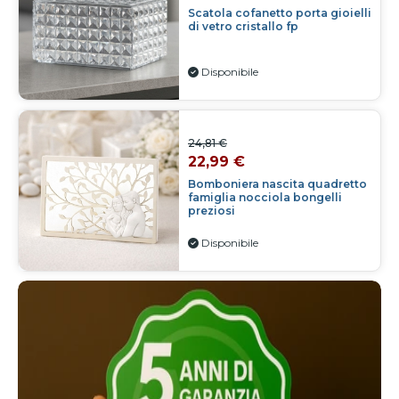
Scatola cofanetto porta gioielli
di vetro cristallo fp
Disponibile
24,81 €
22,99 €
Bomboniera nascita quadretto
famiglia nocciola bongelli
preziosi
Disponibile