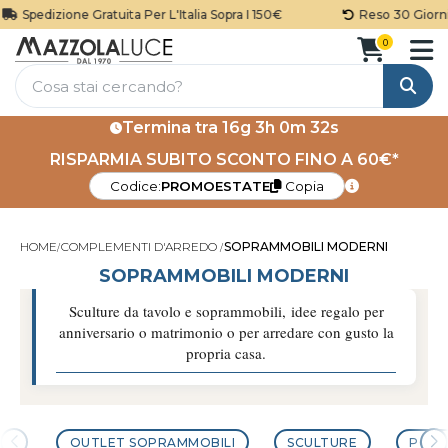
ione Gratuita Per L'Italia Sopra I 150€
Reso 30 Giorni
0
Cerca
Termina tra
16g 3h 0m 30s
RISPARMIA SUBITO SCONTO FINO A 60€*
Codice:
PROMOESTATE
Copia
HOME
COMPLEMENTI D'ARREDO
SOPRAMMOBILI MODERNI
SOPRAMMOBILI MODERNI
Sculture da tavolo e soprammobili, idee regalo per
anniversario o matrimonio o per arredare con gusto la
propria casa.
OUTLET SOPRAMMOBILI
SCULTURE
POR