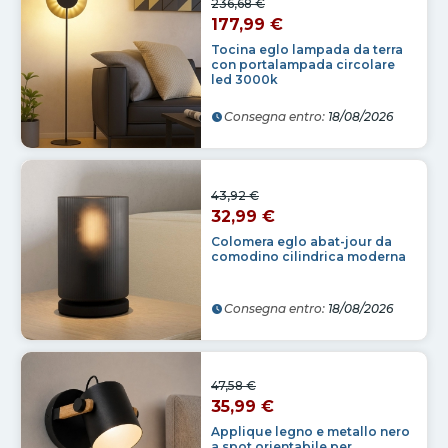
236,68 €
177,99 €
Tocina eglo lampada da terra
con portalampada circolare
led 3000k
Consegna entro:
18/08/2026
43,92 €
32,99 €
Colomera eglo abat-jour da
comodino cilindrica moderna
Consegna entro:
18/08/2026
47,58 €
35,99 €
Applique legno e metallo nero
a spot orientabile per