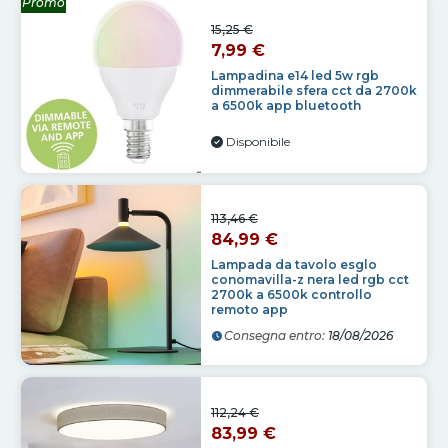
Promo
15,25 €
7,99 €
Lampadina e14 led 5w rgb
dimmerabile sfera cct da 2700k
a 6500k app bluetooth
Disponibile
113,46 €
84,99 €
Lampada da tavolo esglo
conomavilla-z nera led rgb cct
2700k a 6500k controllo
remoto app
Consegna entro:
18/08/2026
112,24 €
83,99 €