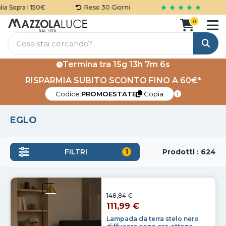
★ ★ ★ ★ ★
 150€
Reso 30 Giorni
Garanzi
0
Cerca
Termina tra
15g 13h 7m 3s
RISPARMIA SUBITO SCONTO FINO A 60€*
Codice:
PROMOESTATE
Copia
EGLO
Prodotti : 624
FILTRI
1
148,84 €
111,99 €
Lampada da terra stelo nero