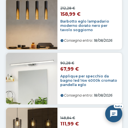
212,28 €
158,99 €
Barbotto eglo lampadario
moderno dorato nero per
tavolo soggiorno
Consegna entro:
18/08/2026
90,28 €
67,99 €
Applique per specchio da
bagno led 14w 4000k cromato
pandella eglo
Consegna entro:
18/08/2026
beta
148,84 €
111,99 €