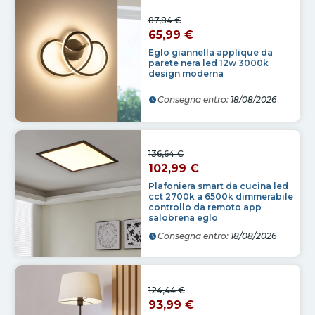
87,84 €
65,99 €
Eglo giannella applique da
parete nera led 12w 3000k
design moderna
Consegna entro:
18/08/2026
136,64 €
102,99 €
Plafoniera smart da cucina led
cct 2700k a 6500k dimmerabile
controllo da remoto app
salobrena eglo
Consegna entro:
18/08/2026
124,44 €
93,99 €