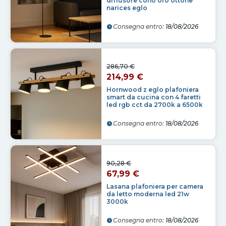
diffusore cono oro ottone
narices eglo
Consegna entro:
18/08/2026
286,70 €
214,99 €
Hornwood z eglo plafoniera
smart da cucina con 4 faretti
led rgb cct da 2700k a 6500k
Consegna entro:
18/08/2026
90,28 €
67,99 €
Lasana plafoniera per camera
da letto moderna led 21w
3000k
Consegna entro:
18/08/2026