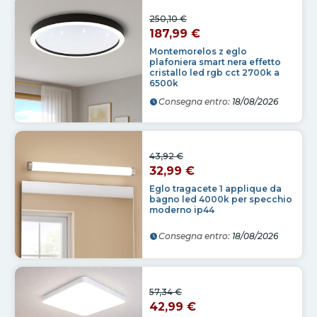
250,10 €
187,99 €
Montemorelos z eglo
plafoniera smart nera effetto
cristallo led rgb cct 2700k a
6500k
Consegna entro:
18/08/2026
43,92 €
32,99 €
Eglo tragacete 1 applique da
bagno led 4000k per specchio
moderno ip44
Consegna entro:
18/08/2026
57,34 €
42,99 €