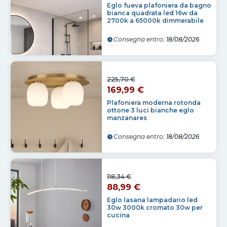
Eglo fueva plafoniera da bagno
bianca quadrata led 16w da
2700k a 65000k dimmerabile
Consegna entro:
18/08/2026
225,70 €
169,99 €
Plafoniera moderna rotonda
ottone 3 luci bianche eglo
manzanares
Consegna entro:
18/08/2026
118,34 €
88,99 €
Eglo lasana lampadario led
30w 3000k cromato 30w per
cucina