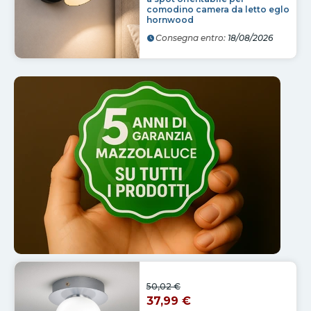
comodino camera da letto eglo
hornwood
Consegna entro:
18/08/2026
50,02 €
37,99 €