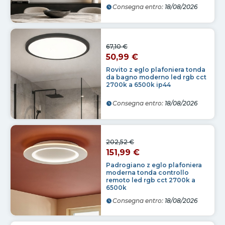
Consegna entro:
18/08/2026
67,10 €
50,99 €
Rovito z eglo plafoniera tonda
da bagno moderno led rgb cct
2700k a 6500k ip44
Consegna entro:
18/08/2026
202,52 €
151,99 €
Padrogiano z eglo plafoniera
moderna tonda controllo
remoto led rgb cct 2700k a
6500k
Consegna entro:
18/08/2026