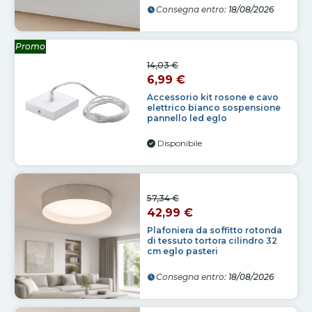
Consegna entro:
18/08/2026
Promo
14,03 €
6,99 €
Accessorio kit rosone e cavo
elettrico bianco sospensione
pannello led eglo
Disponibile
57,34 €
42,99 €
Plafoniera da soffitto rotonda
di tessuto tortora cilindro 32
cm eglo pasteri
Consegna entro:
18/08/2026