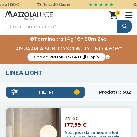
★ ★ ★ ★ ★
€
Reso 30 Giorni
Garanzia 5 
0
Cerca
Termina tra
14g 16h 58m 21s
RISPARMIA SUBITO SCONTO FINO A 60€*
Codice:
PROMOESTATE
Copia
LINEA LIGHT
Prodotti : 582
FILTRI
1
217,16 €
177,99 €
Abat jour da comodino led