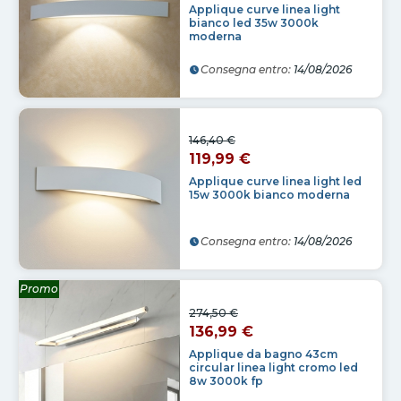
Applique curve linea light
bianco led 35w 3000k
moderna
Consegna entro:
14/08/2026
146,40 €
119,99 €
Applique curve linea light led
15w 3000k bianco moderna
Consegna entro:
14/08/2026
Promo
274,50 €
136,99 €
Applique da bagno 43cm
circular linea light cromo led
8w 3000k fp