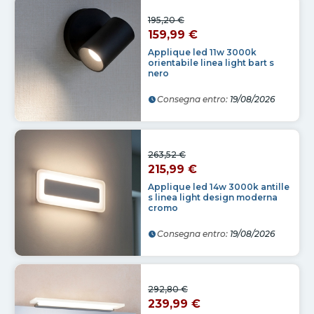
195,20 €
159,99 €
Applique led 11w 3000k
orientabile linea light bart s
nero
Consegna entro:
19/08/2026
263,52 €
215,99 €
Applique led 14w 3000k antille
s linea light design moderna
cromo
Consegna entro:
19/08/2026
292,80 €
239,99 €