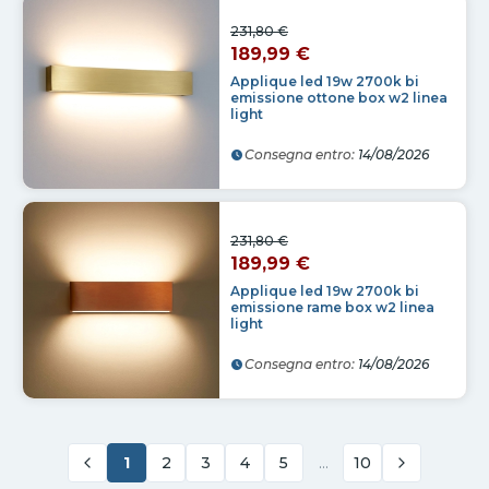
231,80 €
189,99 €
Applique led 19w 2700k bi
emissione ottone box w2 linea
light
Consegna entro:
14/08/2026
231,80 €
189,99 €
Applique led 19w 2700k bi
emissione rame box w2 linea
light
Consegna entro:
14/08/2026
1
2
3
4
5
…
10