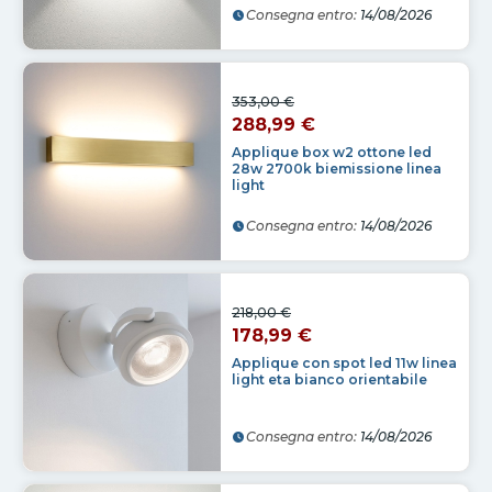
Consegna entro:
14/08/2026
353,00 €
288,99 €
Applique box w2 ottone led
28w 2700k biemissione linea
light
Consegna entro:
14/08/2026
218,00 €
178,99 €
Applique con spot led 11w linea
light eta bianco orientabile
Consegna entro:
14/08/2026