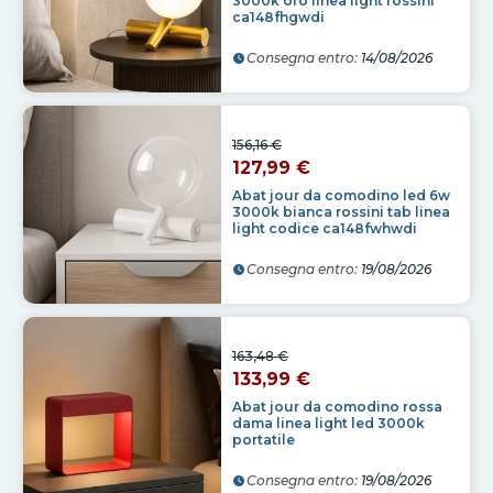
3000k oro linea light rossini
ca148fhgwdi
Consegna entro:
14/08/2026
156,16 €
127,99 €
Abat jour da comodino led 6w
3000k bianca rossini tab linea
light codice ca148fwhwdi
Consegna entro:
19/08/2026
163,48 €
133,99 €
Abat jour da comodino rossa
dama linea light led 3000k
portatile
Consegna entro:
19/08/2026