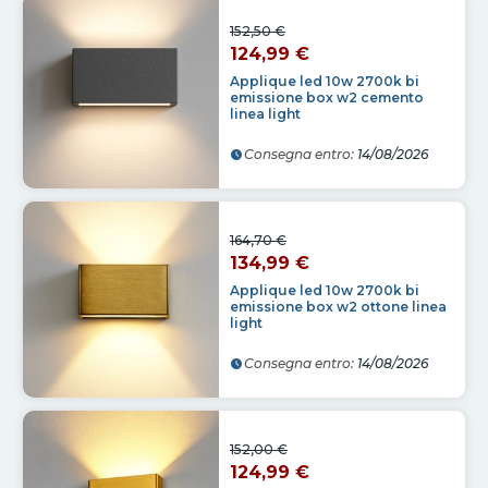
152,50 €
124,99 €
Applique led 10w 2700k bi
emissione box w2 cemento
linea light
Consegna entro:
14/08/2026
164,70 €
134,99 €
Applique led 10w 2700k bi
emissione box w2 ottone linea
light
Consegna entro:
14/08/2026
152,00 €
124,99 €