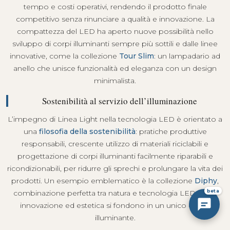
tempo e costi operativi, rendendo il prodotto finale
competitivo senza rinunciare a qualità e innovazione. La
compattezza del LED ha aperto nuove possibilità nello
sviluppo di corpi illuminanti sempre più sottili e dalle linee
innovative, come la collezione
Tour Slim
: un lampadario ad
anello che unisce funzionalità ed eleganza con un design
minimalista.
Sostenibilità al servizio dell’illuminazione
L’impegno di Linea Light nella tecnologia LED è orientato a
una
filosofia della sostenibilità
: pratiche produttive
responsabili, crescente utilizzo di materiali riciclabili e
progettazione di corpi illuminanti facilmente riparabili e
ricondizionabili, per ridurre gli sprechi e prolungare la vita dei
prodotti. Un esempio emblematico è la collezione
Diphy
,
beta
combinazione perfetta tra natura e tecnologia LED, dove
innovazione ed estetica si fondono in un unico corpo
illuminante.