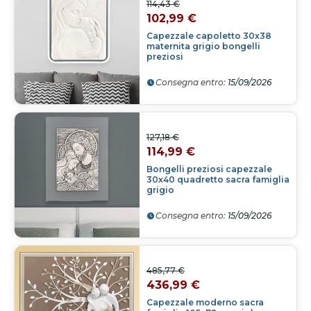
114,43 €
102,99 €
Capezzale capoletto 30x38
maternita grigio bongelli
preziosi
Consegna entro:
15/09/2026
127,18 €
114,99 €
Bongelli preziosi capezzale
30x40 quadretto sacra famiglia
grigio
Consegna entro:
15/09/2026
485,77 €
436,99 €
Capezzale moderno sacra