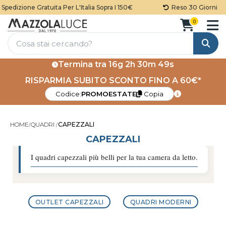
ne Gratuita Per L'Italia Sopra I 150€
Reso 30 Giorni
0
Cerca
Termina tra
16g 2h 30m 47s
RISPARMIA SUBITO SCONTO FINO A 60€*
Codice:
PROMOESTATE
Copia
HOME
QUADRI
CAPEZZALI
CAPEZZALI
I quadri capezzali più belli per la tua camera da letto.
OUTLET CAPEZZALI
QUADRI MODERNI