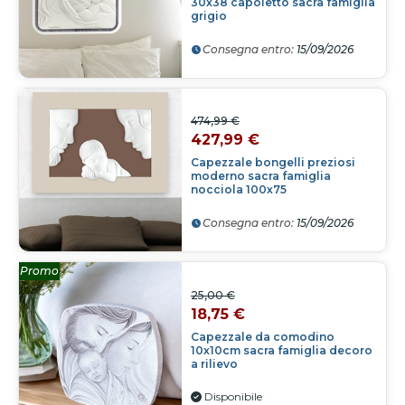
30x38 capoletto sacra famiglia
grigio
Consegna entro:
15/09/2026
474,99 €
427,99 €
Capezzale bongelli preziosi
moderno sacra famiglia
nocciola 100x75
Consegna entro:
15/09/2026
Promo
25,00 €
18,75 €
Capezzale da comodino
10x10cm sacra famiglia decoro
a rilievo
Disponibile