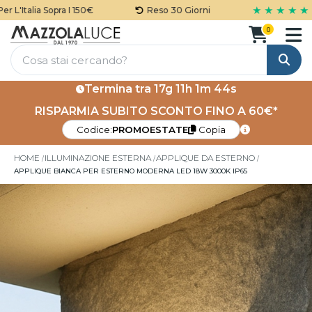
★ ★ ★ ★ ★
L'Italia Sopra I 150€
Reso 30 Giorni
0
Cerca
Termina tra
17g 11h 1m 44s
RISPARMIA SUBITO SCONTO FINO A 60€*
Codice:
PROMOESTATE
Copia
HOME
ILLUMINAZIONE ESTERNA
APPLIQUE DA ESTERNO
APPLIQUE BIANCA PER ESTERNO MODERNA LED 18W 3000K IP65