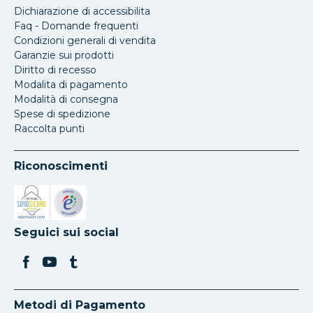
Dichiarazione di accessibilita
Faq - Domande frequenti
Condizioni generali di vendita
Garanzie sui prodotti
Diritto di recesso
Modalita di pagamento
Modalità di consegna
Spese di spedizione
Raccolta punti
Riconoscimenti
Si apre in una nuova scheda
Si apre in una nuova scheda
Seguici sui social
Metodi di Pagamento