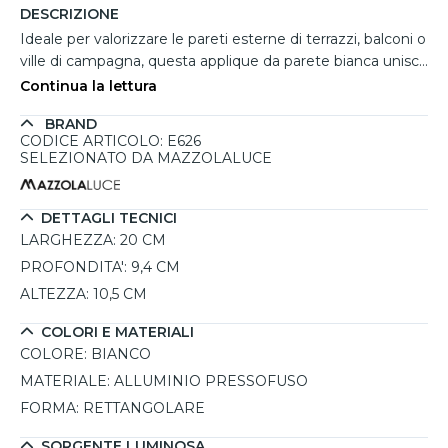
DESCRIZIONE
Ideale per valorizzare le pareti esterne di terrazzi, balconi o
ville di campagna, questa applique da parete bianca unisce
estetica moderna e funzionalità elevata. Il corpo in
Continua la lettura
alluminio pressofuso con diffusore in vetro satinato
BRAND
garantisce resistenza agli agenti atmosferici, mentre il
CODICE ARTICOLO: E626
grado di protezione IP65 e l’indice IK08 la rendono adatta
SELEZIONATO DA MAZZOLALUCE
anche in ambienti esposti. L’illuminazione diretta,
supportata da un LED COB da 18W, offre una luce calda
da 3000K con resa luminosa reale di 1460 lumen e ottica
DETTAGLI TECNICI
ampia da 151°. Questa applique luminosa da esterno può
LARGHEZZA:
20 CM
essere installata con emissione verso l’alto o verso il basso
PROFONDITA':
9,4 CM
e viene fornita con viti, tasselli e guarnizioni per un
ALTEZZA:
10,5 CM
montaggio sicuro e duraturo.
COLORI E MATERIALI
COLORE:
BIANCO
MATERIALE:
ALLUMINIO PRESSOFUSO
FORMA:
RETTANGOLARE
SORGENTE LUMINOSA