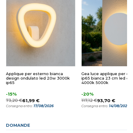
Applique per esterno bianca
Gea luce applique per es
design ondulato led 20w 3000k
ip65 bianca 23 cm led cc
ip65
4000k 5000k
-15%
-20%
73,20 €
61,99 €
117,12 €
93,70 €
17/08/2026
14/08/2026
Consegna entro:
Consegna entro:
DOMANDE