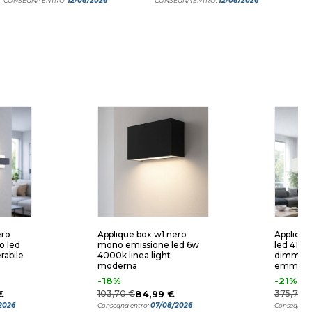
12/08/2026
12/08/2026
CONSEGNA ENTRO:
CONSEGNA ENTRO:
ero
Applique box w1 nero
Applique
o led
mono emissione led 6w
led 41w
abile
4000k linea light
dimmerab
moderna
emma
-18%
-21%
€
103,70 €
84,99 €
375,76 €
2026
07/08/2026
Consegna entro:
Consegna e