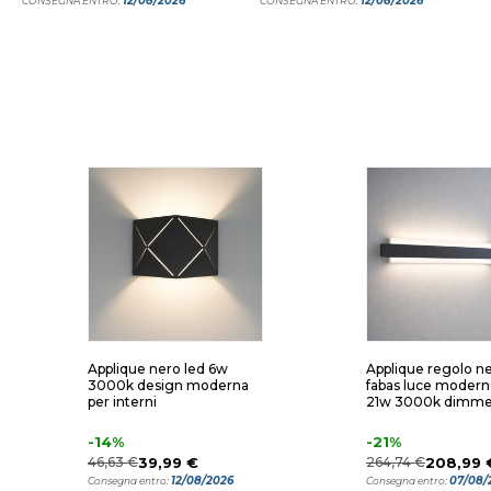
12/08/2026
12/08/2026
CONSEGNA ENTRO:
CONSEGNA ENTRO:
Applique nero led 6w
Applique regolo n
3000k design moderna
fabas luce modern
per interni
21w 3000k dimmer
-14%
-21%
46,63 €
39,99 €
264,74 €
208,99 
12/08/2026
07/08/
Consegna entro:
Consegna entro: