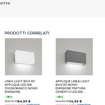
ODOTTO
PRODOTTI CORRELATI
ONOEMISSIONE 14W
BIEMISSIONE 19W
MONO
LINEA LIGHT BOX W1
APPLIQUE LINEA LIGHT
APPLIQUE LED 6W
BOX W1 MONO
3000K BIANCO MONO
EMISSIONE FINITURA
EMISSIONE
CEMENTO LED 6W
3000K
-18%
-18%
103,70 €
84,99 €
140,30 €
114,99 €