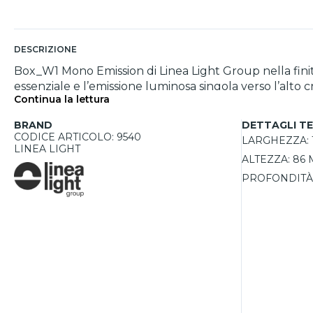
DESCRIZIONE
Box_W1 Mono Emission di Linea Light Group nella finitur
essenziale e l’emissione luminosa singola verso l’alto 
Continua la lettura
tecnologia LED TopLED da 6 W, garantisce elevate pres
il diffusore in PMMA opalino assicurano solidità e dura
BRAND
DETTAGLI TE
driver integrato e il grado di protezione IP40 la rendo
CODICE ARTICOLO: 9540
LARGHEZZA:
applique è una soluzione di design che unisce estetica
LINEA LIGHT
ALTEZZA:
86
PROFONDITÀ