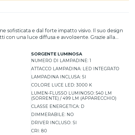
 sofisticata e dal forte impatto visivo. Il suo design
tti con una luce diffusa e avvolgente. Grazie alla
ecchio di 499 lm. Il corpo in ferro verniciato nero e
matica CRI 80 offrono una luce calda e naturale. Il
SORGENTE LUMINOSA
un peso di 0,55 kg e una classe di isolamento I, questa
NUMERO DI LAMPADINE:
1
ATTACCO LAMPADINA:
LED INTEGRATO
LAMPADINA INCLUSA:
SI
COLORE LUCE LED:
3000 K
LUMEN-FLUSSO LUMINOSO:
540 LM
(SORRENTE) / 499 LM (APPARECCHIO)
CLASSE ENERGETICA:
D
DIMMERABILE:
NO
DRIVER INCLUSO:
SI
CRI:
80