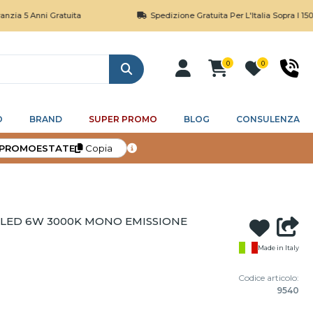
ni Gratuita
Spedizione Gratuita Per L'Italia Sopra I 150€
0
0
Cerca
O
BRAND
SUPER PROMO
BLOG
CONSULENZA
PROMOESTATE
Copia
 LED 6W 3000K MONO EMISSIONE
Made in Italy
Codice articolo:
9540