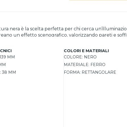
a nera è la scelta perfetta per chi cerca un’illuminazione
creano un effetto scenografico, valorizzando pareti e soffi
tazioni con un flusso luminoso sorgente di 540 lm e appar
ta. La temperatura colore di 3000 K e l’indice di resa cro
CNICI
COLORI E MATERIALI
no sicura e versatile per qualsiasi ambiente interno. Con 
139 MM
COLORE:
NERO
 e funzionalità.
 MM
MATERIALE:
FERRO
:
38 MM
FORMA:
RETTANGOLARE