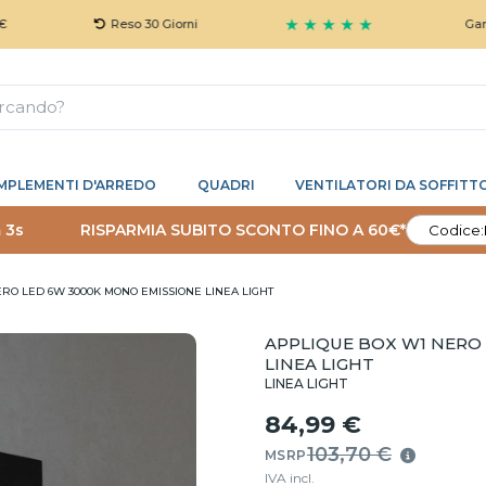
★ ★ ★ ★ ★
Reso 30 Giorni
Garanzia 5 An
MPLEMENTI D'ARREDO
QUADRI
VENTILATORI DA SOFFITT
 2s
RISPARMIA SUBITO SCONTO FINO A 60€*
Codice:
RO LED 6W 3000K MONO EMISSIONE LINEA LIGHT
APPLIQUE BOX W1 NERO
LINEA LIGHT
LINEA LIGHT
84,99 €
103,70 €
MSRP
IVA incl.