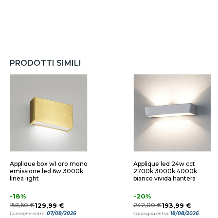
PRODOTTI SIMILI
Applique box w1 oro mono
Applique led 24w cct
emissione led 6w 3000k
2700k 3000k 4000k
linea light
bianco vivida hantera
-18%
-20%
158,60 €
129,99 €
242,00 €
193,99 €
07/08/2026
18/08/2026
Consegna entro:
Consegna entro: