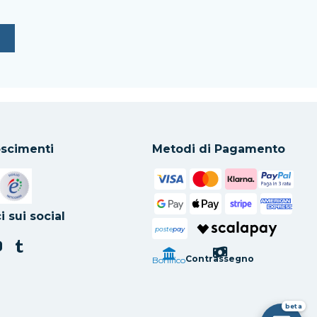
scimenti
Metodi di Pagamento
in una nuova scheda
Si apre in una nuova scheda
i sui social
poste
pay
Contrassegno
Bonifico
beta