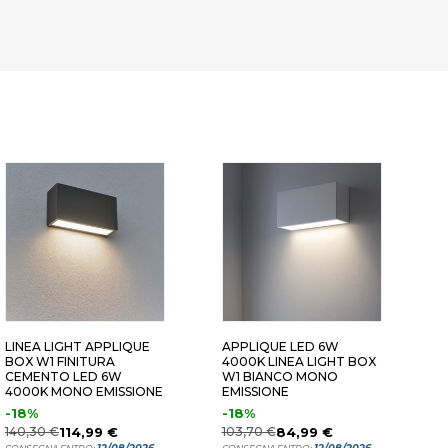
EMISSIONE 28W
BIEMISSIONE 28W
MONOEMIS
LINEA LIGHT APPLIQUE
APPLIQUE LED 6W
B
BOX W1 FINITURA
4000K LINEA LIGHT BOX
3
CEMENTO LED 6W
W1 BIANCO MONO
A
4000K MONO EMISSIONE
EMISSIONE
-18%
-18%
1
140,30 €
114,99 €
103,70 €
84,99 €
C