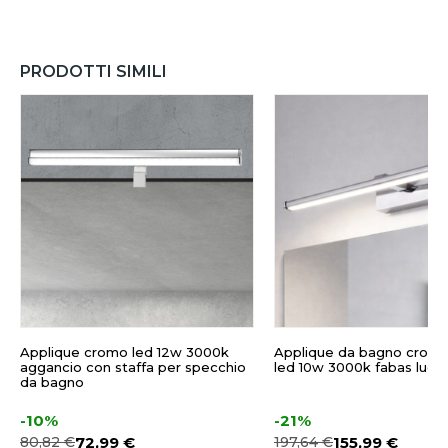
PRODOTTI SIMILI
Applique cromo led 12w 3000k
Applique da bagno crom
aggancio con staffa per specchio
led 10w 3000k fabas luce 
da bagno
-10%
-21%
80,82 €
72,99 €
197,64 €
155,99 €