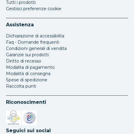
Tutti i prodotti
Gestisci preferenze cookie
Assistenza
Dichiarazione di accessibilita
Faq - Domande frequenti
Condizioni generali di vendita
Garanzie sui prodotti
Diritto di recesso
Modalita di pagamento
Modalità di consegna
Spese di spedizione
Raccolta punti
Riconoscimenti
Si apre in una nuova scheda
Si apre in una nuova scheda
Seguici sui social