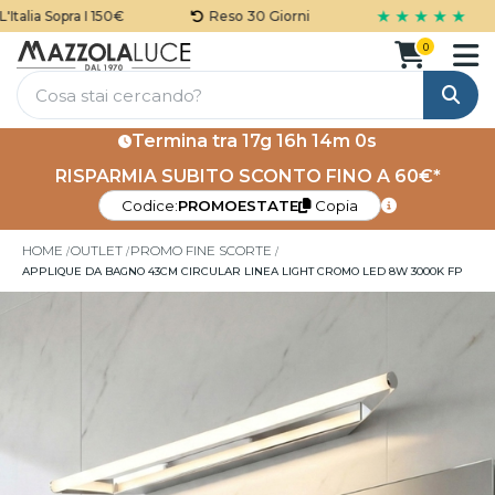
★ ★ ★ ★ ★
alia Sopra I 150€
Reso 30 Giorni
0
Cerca
Termina tra
17g 16h 14m 0s
RISPARMIA SUBITO SCONTO FINO A 60€*
Codice:
PROMOESTATE
Copia
HOME
OUTLET
PROMO FINE SCORTE
APPLIQUE DA BAGNO 43CM CIRCULAR LINEA LIGHT CROMO LED 8W 3000K FP