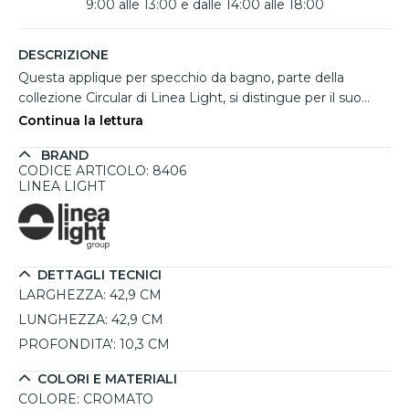
9:00 alle 13:00 e dalle 14:00 alle 18:00
DESCRIZIONE
Questa applique per specchio da bagno, parte della
collezione Circular di Linea Light, si distingue per il suo
design elegante e funzionale. La sorgente LED integrata
Continua la lettura
emette una luce calda da 3000K, perfetta per creare
BRAND
un’atmosfera accogliente. Realizzata in metallo cromato
CODICE ARTICOLO: 8406
con un diffusore in materiale plastico, è caratterizzata da
LINEA LIGHT
una linea moderna e morbida che si adatta sia a contesti
residenziali che commerciali, come uffici e hotel. La
possibilità di ruotare il diffusore a 360° consente di
orientare la luce secondo le proprie esigenze. Grazie al
DETTAGLI TECNICI
grado di protezione IP40, è ideale per l'installazione sopra
LARGHEZZA:
42,9 CM
lo specchio del bagno, garantendo resistenza agli schizzi
d'acqua. Disponibile in diverse misure e colori, questo
LUNGHEZZA:
42,9 CM
prodotto rappresenta l’eccellenza del Made in Italy.
PROFONDITA':
10,3 CM
COLORI E MATERIALI
COLORE:
CROMATO