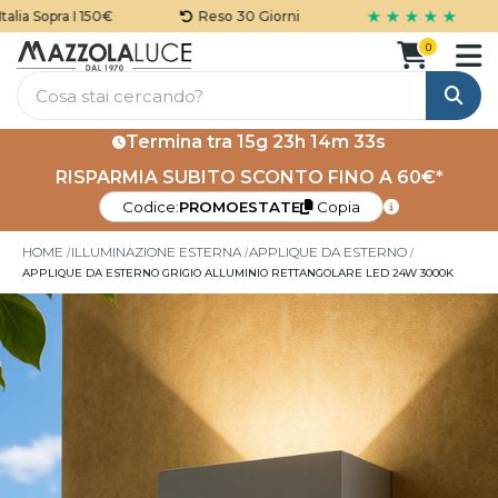
★ ★ ★ ★ ★
ia Sopra I 150€
Reso 30 Giorni
0
Cerca
Termina tra
15g 23h 14m 32s
RISPARMIA SUBITO SCONTO FINO A 60€*
Codice:
PROMOESTATE
Copia
HOME
ILLUMINAZIONE ESTERNA
APPLIQUE DA ESTERNO
APPLIQUE DA ESTERNO GRIGIO ALLUMINIO RETTANGOLARE LED 24W 3000K