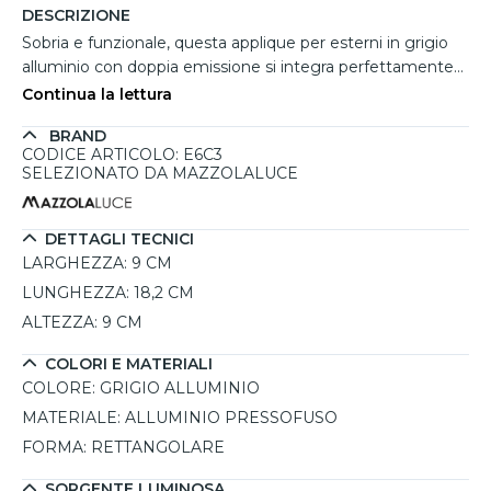
DESCRIZIONE
Sobria e funzionale, questa applique per esterni in grigio
alluminio con doppia emissione si integra perfettamente
su facciate moderne o rustiche, aggiungendo un tocco di
Continua la lettura
luce calda ed elegante. Il corpo rettangolare in alluminio
BRAND
pressofuso ospita due sorgenti LED da 12W ciascuna, con
CODICE ARTICOLO: E6C3
temperatura di colore pari a 3000K, ideali per creare
SELEZIONATO DA MAZZOLALUCE
un’atmosfera accogliente su terrazzi, muri perimetrali o
porticati. Il vetro satinato assicura una distribuzione
luminosa ampia e controllata, mentre la struttura
DETTAGLI TECNICI
compatta da 18,2x9x9 cm garantisce massima
LARGHEZZA:
9 CM
discrezione. L'applique da esterno è protetta contro acqua
LUNGHEZZA:
18,2 CM
e polvere, grazie all'alto grado di protezione IP65, e resiste
ALTEZZA:
9 CM
efficacemente agli urti (IK08), risultando perfetto per
installazioni esterne durevoli.
COLORI E MATERIALI
COLORE:
GRIGIO ALLUMINIO
MATERIALE:
ALLUMINIO PRESSOFUSO
FORMA:
RETTANGOLARE
SORGENTE LUMINOSA