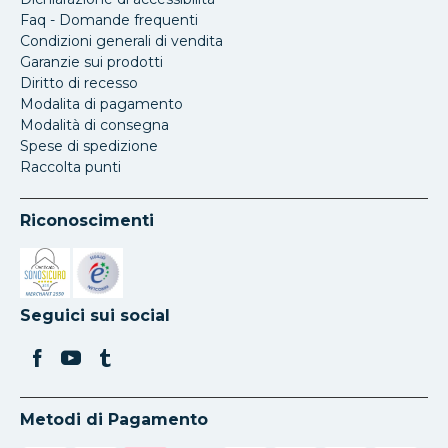
Faq - Domande frequenti
Condizioni generali di vendita
Garanzie sui prodotti
Diritto di recesso
Modalita di pagamento
Modalità di consegna
Spese di spedizione
Raccolta punti
Riconoscimenti
Si apre in una nuova scheda
Si apre in una nuova scheda
Seguici sui social
Metodi di Pagamento