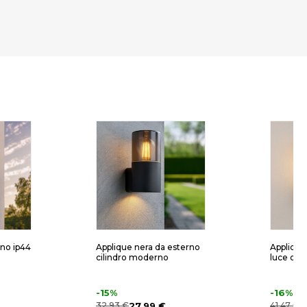
ino ip44
Applique nera da esterno
Applique
cilindro moderno
luce diff
-15%
-16%
32,93 €
27,99 €
41,47 €
3