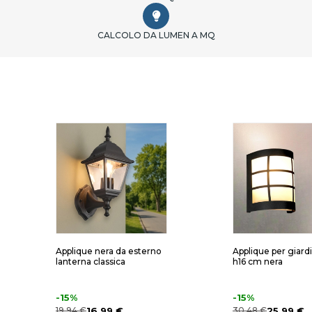
CALCOLO DA LUMEN A MQ
Applique nera da esterno
Applique per giard
lanterna classica
h16 cm nera
-15%
-15%
19,94 €
16,99 €
30,48 €
25,99 €