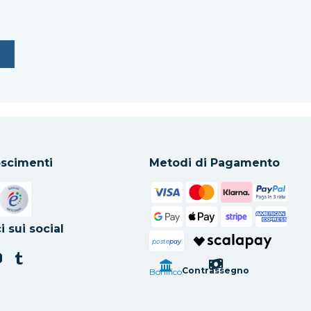
scimenti
Metodi di Pagamento
in una nuova scheda
Si apre in una nuova scheda
i sui social
poste
pay
Contrassegno
Bonifico