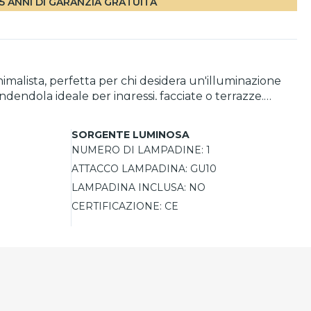
5 ANNI DI GARANZIA GRATUITA
imalista, perfetta per chi desidera un'illuminazione
dendola ideale per ingressi, facciate o terrazze.
do di creare atmosfere personalizzate. Le sue
zzare particolari architettonici e ambienti esterni.
SORGENTE LUMINOSA
NUMERO DI LAMPADINE:
1
ATTACCO LAMPADINA:
GU10
LAMPADINA INCLUSA:
NO
CERTIFICAZIONE:
CE