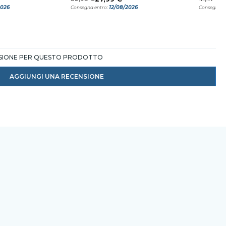
2026
12/08/2026
Consegna entro:
Consegna e
NSIONE PER QUESTO PRODOTTO
AGGIUNGI UNA RECENSIONE