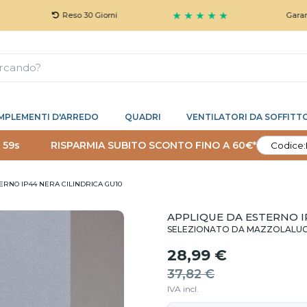
★ ★ ★ ★ ★
Reso 30 Giorni
Garanzia 5 A
MPLEMENTI D'ARREDO
QUADRI
VENTILATORI DA SOFFITT
 58s
RISPARMIA SUBITO SCONTO FINO A 60€*
Codice:
ERNO IP44 NERA CILINDRICA GU10
APPLIQUE DA ESTERNO I
SELEZIONATO DA MAZZOLALU
28,99 €
37,82 €
IVA incl.