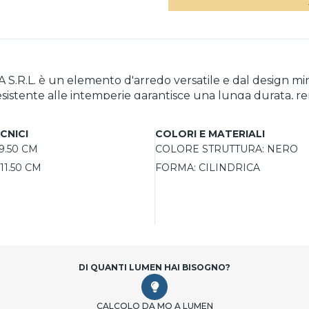
 S.R.L. è un elemento d'arredo versatile e dal design min
esistente alle intemperie garantisce una lunga durata, ren
di scegliere liberamente la sorgente luminosa, consenten
più ridotti, mentre la luce direzionata permette di valori
CNICI
COLORI E MATERIALI
9.50 CM
COLORE STRUTTURA:
NERO
11.50 CM
FORMA:
CILINDRICA
DI QUANTI LUMEN HAI BISOGNO?
CALCOLO DA MQ A LUMEN