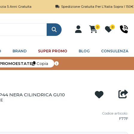
nni Gratuita
Spedizione Gratuita Per L'Italia Sopra I 150€
0
0
Cerca
O
BRAND
SUPER PROMO
BLOG
CONSULENZA
PROMOESTATE
Copia
P44 NERA CILINDRICA GU10
CE
Codice articolo:
F77F