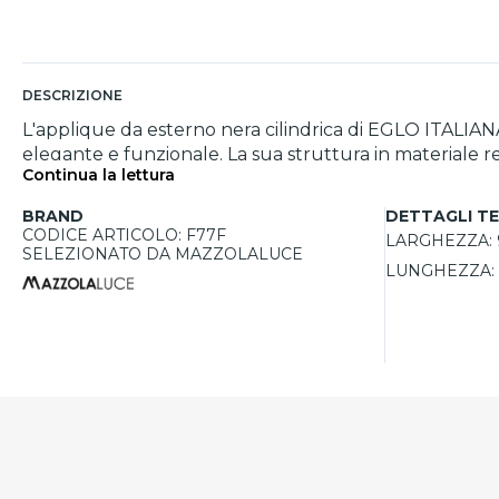
DESCRIZIONE
L'applique da esterno nera cilindrica di EGLO ITALIANA
elegante e funzionale. La sua struttura in materiale r
Continua la lettura
Dotata di un portalampada GU10, offre la possibilità 
dimensioni compatte la rendono adatta anche per spazi 
BRAND
DETTAGLI TE
CODICE ARTICOLO: F77F
LARGHEZZA:
SELEZIONATO DA MAZZOLALUCE
LUNGHEZZA: