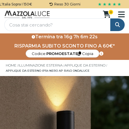
★ ★ ★ ★ ★
alia Sopra I 150€
Reso 30 Giorni
0
Cerca
Termina tra
16g 7h 6m 21s
RISPARMIA SUBITO SCONTO FINO A 60€*
Codice:
PROMOESTATE
Copia
HOME
ILLUMINAZIONE ESTERNA
APPLIQUE DA ESTERNO
APPLIQUE DA ESTERNO IP54 NERO AP RAV2 ONDALUCE