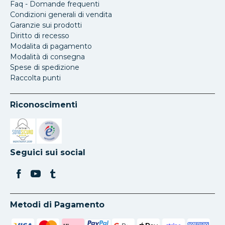
Faq - Domande frequenti
Condizioni generali di vendita
Garanzie sui prodotti
Diritto di recesso
Modalita di pagamento
Modalità di consegna
Spese di spedizione
Raccolta punti
Riconoscimenti
Si apre in una nuova scheda
Si apre in una nuova scheda
Seguici sui social
Metodi di Pagamento