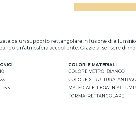
ta da un supporto rettangolare in fusione di alluminio col
ando un’atmosfera accogliente. Grazie al sensore di movim
tezione IP44, è ideale per ambienti esterni, resiste agli
 supporta anche il montaggio ad angolo.
CNICI
COLORI E MATERIALI
10
COLORE VETRO:
BIANCO
23
COLORE STRUTTURA:
ANTRAC
:
15.5
MATERIALE:
LEGA IN ALLUMI
FORMA:
RETTANGOLARE