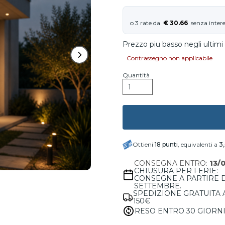
€ 30.66
Prezzo piu basso negli ultimi 
Contrassegno non applicabile
Quantità
Ottieni
18
punti
, equivalenti a
3
CONSEGNA ENTRO:
13/
CHIUSURA PER FERIE:
CONSEGNE A PARTIRE 
SETTEMBRE.
SPEDIZIONE GRATUITA 
150€
RESO ENTRO 30 GIORN