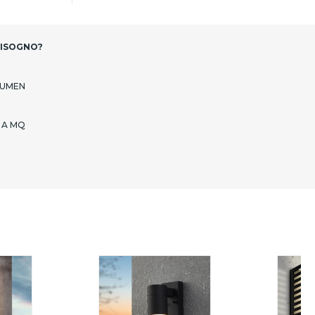
BISOGNO?
LUMEN
 A MQ