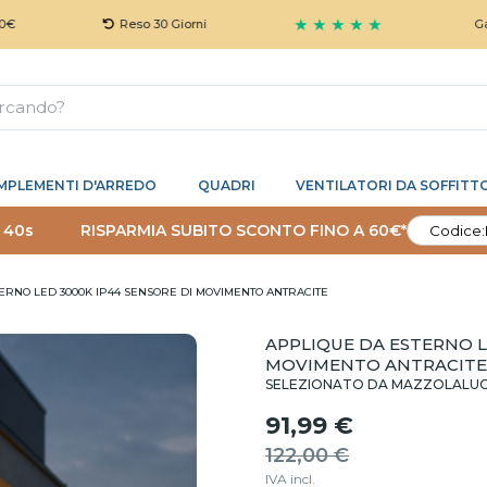
★ ★ ★ ★ ★
Reso 30 Giorni
Garanzia 5
MPLEMENTI D'ARREDO
QUADRI
VENTILATORI DA SOFFITT
 39s
RISPARMIA SUBITO SCONTO FINO A 60€*
Codice:
ERNO LED 3000K IP44 SENSORE DI MOVIMENTO ANTRACITE
APPLIQUE DA ESTERNO L
MOVIMENTO ANTRACITE
SELEZIONATO DA MAZZOLALU
91,99 €
122,00 €
IVA incl.