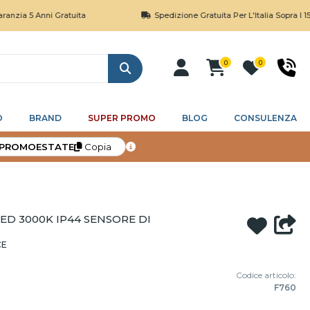
 Anni Gratuita
Spedizione Gratuita Per L'Italia Sopra I 150€
0
0
Cerca
O
BRAND
SUPER PROMO
BLOG
CONSULENZA
PROMOESTATE
Copia
ED 3000K IP44 SENSORE DI
CE
Codice articolo:
F760