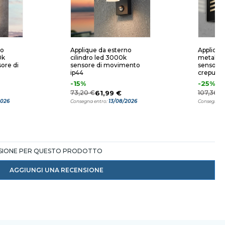
no
Applique da esterno
Applique
0k
cilindro led 3000k
metallo 
sore di
sensore di movimento
sensore
ip44
crepusco
-15%
-25%
73,20 €
61,99 €
107,36 €
2026
13/08/2026
Consegna entro:
Consegna e
NSIONE PER QUESTO PRODOTTO
AGGIUNGI UNA RECENSIONE