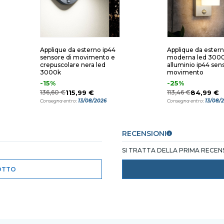
Applique da esterno ip44
Applique da ester
sensore di movimento e
moderna led 300
crepuscolare nera led
alluminio ip44 sen
3000k
movimento
-15%
-25%
136,60 €
115,99 €
113,46 €
84,99 €
13/08/2026
13/08/
Consegna entro:
Consegna entro:
RECENSIONI
SI TRATTA DELLA PRIMA RECE
OTTO