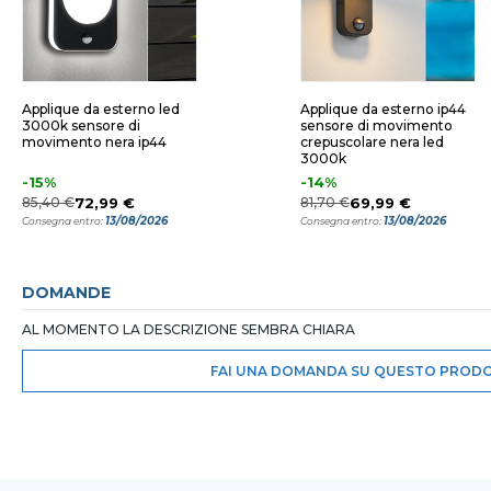
Applique da esterno led
Applique da esterno ip44
3000k sensore di
sensore di movimento
movimento nera ip44
crepuscolare nera led
3000k
-15%
-14%
85,40 €
72,99 €
81,70 €
69,99 €
13/08/2026
13/08/2026
Consegna entro:
Consegna entro:
DOMANDE
AL MOMENTO LA DESCRIZIONE SEMBRA CHIARA
FAI UNA DOMANDA SU QUESTO PROD