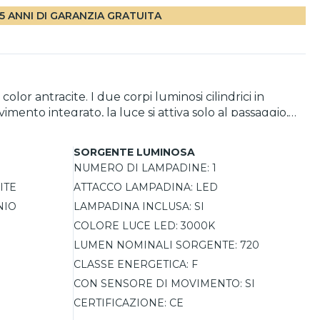
5 ANNI DI GARANZIA GRATUITA
or antracite. I due corpi luminosi cilindrici in
ento integrato, la luce si attiva solo al passaggio,
 schizzi e offre un'illuminazione indiretta perfetta per
SORGENTE LUMINOSA
NUMERO DI LAMPADINE:
1
ITE
ATTACCO LAMPADINA:
LED
NIO
LAMPADINA INCLUSA:
SI
COLORE LUCE LED:
3000K
LUMEN NOMINALI SORGENTE:
720
CLASSE ENERGETICA:
F
CON SENSORE DI MOVIMENTO:
SI
CERTIFICAZIONE:
CE