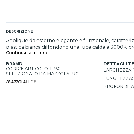
DESCRIZIONE
Applique da esterno elegante e funzionale, caratterizza
plastica bianca diffondono una luce calda a 3000K, cre
Continua la lettura
ottimizzando il consumo energetico. Con un grado di pro
valorizzare le pareti della casa. Facile da installare,
BRAND
DETTAGLI TE
CODICE ARTICOLO: F760
LARGHEZZA:
SELEZIONATO DA MAZZOLALUCE
LUNGHEZZA:
PROFONDITA'