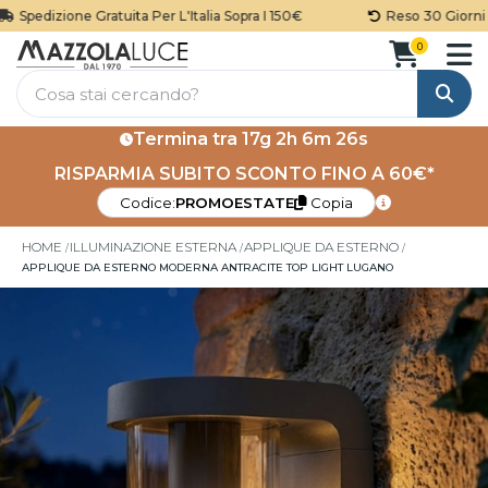
Spedizione Gratuita Per L'Italia Sopra I 150€
Reso 30 Giorni
0
Cerca
Termina tra
17g 2h 6m 26s
RISPARMIA SUBITO SCONTO FINO A 60€*
Codice:
PROMOESTATE
Copia
HOME
ILLUMINAZIONE ESTERNA
APPLIQUE DA ESTERNO
APPLIQUE DA ESTERNO MODERNA ANTRACITE TOP LIGHT LUGANO