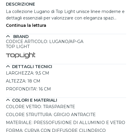
DESCRIZIONE
La collezione Lugano di Top Light unisce linee moderne e
dettagli essenziali per valorizzare con eleganza spazi
outdoor come terrazzi, balconi, porticati e facciate. Il
Continua la lettura
design compatto con struttura curva e diffusore cilindrico
BRAND
in vetro trasparente crea un'illuminazione diffusa e
CODICE ARTICOLO: LUGANO/AP-GA
piacevole, ideale per accompagnare ingressi o percorsi
TOP LIGHT
esterni con uno stile contemporaneo. Realizzata in
pressofusione di alluminio con finitura grigio antracite,
questa applique da esterno supporta 1 lampadina E27
DETTAGLI TECNICI
intercambiabile fino a 12W max, permettendo di scegliere
LARGHEZZA:
9,5 CM
intensità e tonalità luminosa secondo le proprie esigenze.
ALTEZZA:
18 CM
Il grado di protezione IP54 offre una protezione efficace
PROFONDITA':
16 CM
contro pioggia, polvere e umidità, rendendola affidabile
anche in ambienti esposti agli agenti atmosferici.
COLORI E MATERIALI
COLORE VETRO:
TRASPARENTE
COLORE STRUTTURA:
GRIGIO ANTRACITE
MATERIALE:
PRESSOFUSIONE DI ALLUMINIO E VETRO
FORMA:
CURVA CON DIFFUSORE CILINDRICO