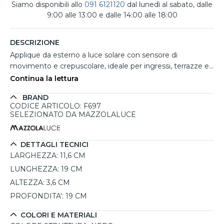
Siamo disponibili allo
091 6121120
dal lunedì al sabato, dalle
9:00 alle 13:00 e dalle 14:00 alle 18:00
DESCRIZIONE
Applique da esterno a luce solare con sensore di
movimento e crepuscolare, ideale per ingressi, terrazze e
percorsi esterni dove serve un'illuminazione automatica
Continua la lettura
pratica ed efficiente. Il design sottile e rettangolare in PVC
BRAND
nero integra il pannello solare nella parte superiore,
CODICE ARTICOLO: F697
creando una struttura moderna e discreta facilmente
SELEZIONATO DA MAZZOLALUCE
adattabile a qualsiasi facciata. Il LED integrato da 3W con
luce bianca calda 2700K diffonde un fascio ampio e
uniforme, mentre l'alimentazione solare assicura
DETTAGLI TECNICI
installazione senza cavi e consumi ridotti.
LARGHEZZA:
11,6 CM
LUNGHEZZA:
19 CM
ALTEZZA:
3,6 CM
PROFONDITA':
19 CM
COLORI E MATERIALI