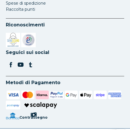
Spese di spedizione
Raccolta punti
Riconoscimenti
Si apre in una nuova scheda
Si apre in una nuova scheda
Seguici sui social
Metodi di Pagamento
poste
pay
Contrassegno
Bonifico