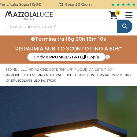
★ ★ ★ ★ ★
L'Italia Sopra I 150€
Reso 30 Giorni
0
Cerca
Termina tra
16g 20h 18m 10s
RISPARMIA SUBITO SCONTO FINO A 60€*
Codice:
PROMOESTATE
Copia
HOME
ILLUMINAZIONE ESTERNA
APPLIQUE DA ESTERNO
APPLIQUE DA ESTERNO MODERNO LUCE SOLARE CON SENSORE MOVIMENTO
CREPUSCOLARE LED 3W 2700K