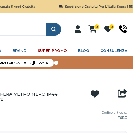
Anni Gratuita
Spedizione Gratuita Per L'Italia Sopra I 150€
0
0
Cerca
O
BRAND
SUPER PROMO
BLOG
CONSULENZA
PROMOESTATE
Copia
FERA VETRO NERO IP44
CE
Codice articolo:
F6B3