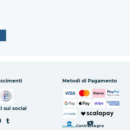
scimenti
Metodi di Pagamento
in una nuova scheda
Si apre in una nuova scheda
i sui social
poste
pay
Contrassegno
Bonifico