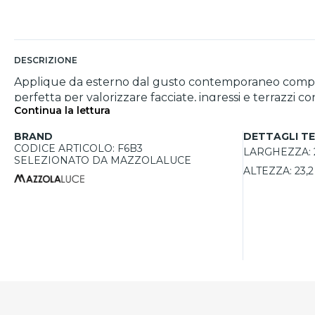
DESCRIZIONE
Applique da esterno dal gusto contemporaneo compost
perfetta per valorizzare facciate, ingressi e terrazzi
Continua la lettura
l'alto che verso il basso, adattandosi facilmente a dive
tipo di luce secondo le proprie esigenze. La protezione
BRAND
DETTAGLI TE
CODICE ARTICOLO: F6B3
LARGHEZZA:
SELEZIONATO DA MAZZOLALUCE
ALTEZZA:
23,