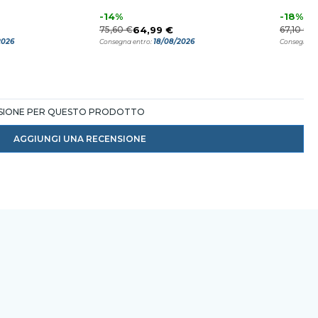
-14%
-18%
75,60 €
64,99 €
67,10 €
5
2026
18/08/2026
Consegna entro:
Consegna e
NSIONE PER QUESTO PRODOTTO
AGGIUNGI UNA RECENSIONE