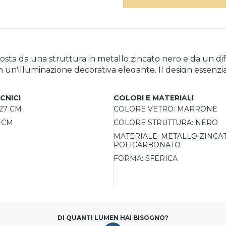
a da una struttura in metallo zincato nero e da un diff
 con un'illuminazione decorativa elegante. Il design essen
rsi contesti architettonici moderni. Compatibile con lampa
 IP44 garantisce resistenza contro gli schizzi d'acqua neg
CNICI
COLORI E MATERIALI
27 CM
COLORE VETRO:
MARRONE
2 CM
COLORE STRUTTURA:
NERO
MATERIALE:
METALLO ZINCAT
POLICARBONATO
FORMA:
SFERICA
DI QUANTI LUMEN HAI BISOGNO?