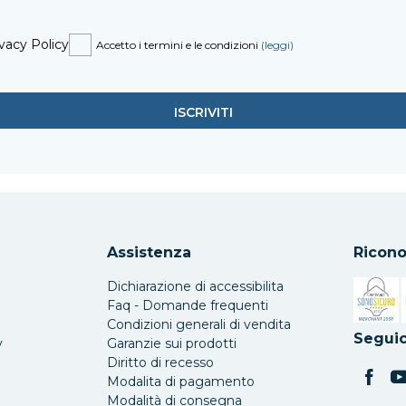
vacy Policy
Accetto i termini e le condizioni
(leggi)
Assistenza
Ricono
Dichiarazione di accessibilita
Faq - Domande frequenti
Condizioni generali di vendita
Si apre 
Seguic
y
Garanzie sui prodotti
Diritto di recesso
Modalita di pagamento
Modalità di consegna