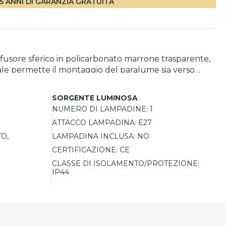
5 ANNI DI GARANZIA GRATUITA
usore sferico in policarbonato marrone trasparente,
ziale permette il montaggio del paralume sia verso
dine E27, consente di personalizzare l'intensità e il
li ambienti esterni.
SORGENTE LUMINOSA
NUMERO DI LAMPADINE:
1
ATTACCO LAMPADINA:
E27
O,
LAMPADINA INCLUSA:
NO
CERTIFICAZIONE:
CE
CLASSE DI ISOLAMENTO/PROTEZIONE:
IP44