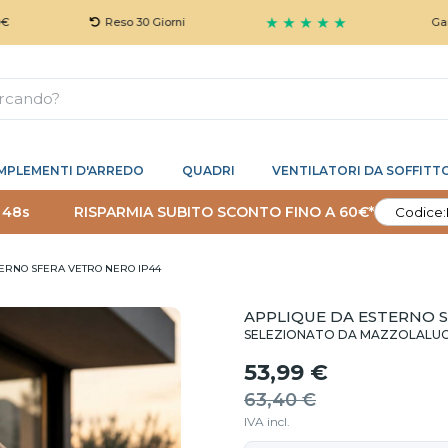
★ ★ ★ ★ ★
Reso 30 Giorni
Garanzia 5 
MPLEMENTI D'ARREDO
QUADRI
VENTILATORI DA SOFFITT
 47s
RISPARMIA SUBITO SCONTO FINO A 60€*
Codice:
ERNO SFERA VETRO NERO IP44
APPLIQUE DA ESTERNO S
SELEZIONATO DA MAZZOLALU
53,99 €
63,40 €
IVA incl.