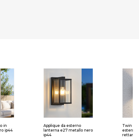
o in
Applique da esterno
Twin ap1
ro ip44
lanterna e27 metallo nero
esterno 
ip44
rettangol