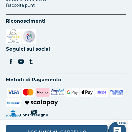
Raccolta punti
Riconoscimenti
Si apre in una nuova scheda
Si apre in una nuova scheda
Seguici sui social
Metodi di Pagamento
poste
pay
Contrassegno
Bonifico
beta