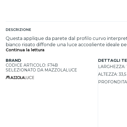
DESCRIZIONE
Questa applique da parete dal profilo curvo interpreta 
bianco rigato diffonde una luce accogliente ideale pe
Continua la lettura
luce decorativo. La struttura in metallo nero con ins
soluzione pratica e ricercata per illuminare pareti con s
BRAND
DETTAGLI TE
CODICE ARTICOLO: F74B
LARGHEZZA:
SELEZIONATO DA MAZZOLALUCE
ALTEZZA:
33,
PROFONDITA'