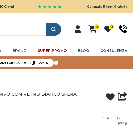
★ ★ ★ ★ ★
Garanzia 5 Anni Gratuita
0
0
Cerca
O
BRAND
SUPER PROMO
BLOG
CONSULENZA
PROMOESTATE
Copia
URVO CON VETRO BIANCO SFERA
CE
Codice articolo:
F74B