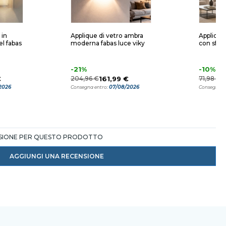
 in
Applique di vetro ambra
Applique
l fabas
moderna fabas luce viky
con sfer
-21%
-10%
€
204,96 €
161,99 €
71,98 €
6
2026
07/08/2026
Consegna entro:
Consegna e
NSIONE PER QUESTO PRODOTTO
AGGIUNGI UNA RECENSIONE