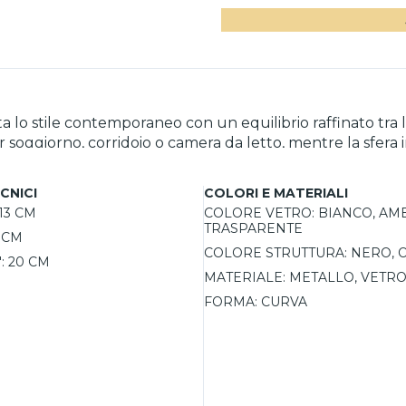
lo stile contemporaneo con un equilibrio raffinato tra lin
r soggiorno, corridoio o camera da letto, mentre la sfe
erti oro valorizza ambienti moderni e glamour. Compatibil
tile.
CNICI
COLORI E MATERIALI
13 CM
COLORE VETRO:
BIANCO, AM
TRASPARENTE
5 CM
COLORE STRUTTURA:
NERO, 
:
20 CM
MATERIALE:
METALLO, VETR
FORMA:
CURVA