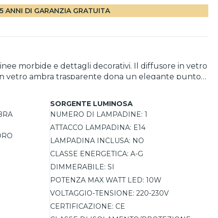
5 ANNI DI GARANZIA GRATUITA
ee morbide e dettagli decorativi. Il diffusore in vetro
ra in vetro ambra trasparente dona un elegante punto
e con 1 lampadina E14 fino a 10W LED, offre una
SORGENTE LUMINOSA
BRA
NUMERO DI LAMPADINE:
1
ATTACCO LAMPADINA:
E14
ORO
LAMPADINA INCLUSA:
NO
O
CLASSE ENERGETICA:
A-G
DIMMERABILE:
SI
POTENZA MAX WATT LED:
10W
VOLTAGGIO-TENSIONE:
220-230V
CERTIFICAZIONE:
CE