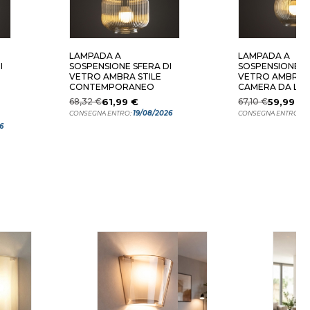
LAMPADA A
LAMPADA A
I
SOSPENSIONE SFERA DI
SOSPENSIONE SF
VETRO AMBRA STILE
VETRO AMBRA 
CONTEMPORANEO
CAMERA DA LE
68,32 €
61,99 €
67,10 €
59,99 €
19/08/2026
19
CONSEGNA ENTRO:
CONSEGNA ENTRO:
6