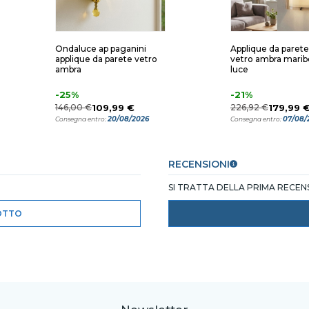
Ondaluce ap paganini
Applique da parete
applique da parete vetro
vetro ambra maribe
ambra
luce
-25%
-21%
146,00 €
109,99 €
226,92 €
179,99 
20/08/2026
07/08/
Consegna entro:
Consegna entro:
RECENSIONI
SI TRATTA DELLA PRIMA RECE
OTTO