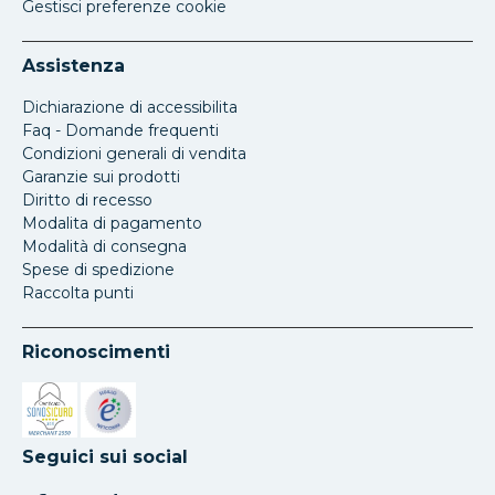
Gestisci preferenze cookie
Assistenza
Dichiarazione di accessibilita
Faq - Domande frequenti
Condizioni generali di vendita
Garanzie sui prodotti
Diritto di recesso
Modalita di pagamento
Modalità di consegna
Spese di spedizione
Raccolta punti
Riconoscimenti
Si apre in una nuova scheda
Si apre in una nuova scheda
Seguici sui social