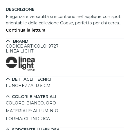
DESCRIZIONE
Eleganza e versatilità si incontrano nell'applique con spot
orientabile della collezione Goose, perfetto per chi cerca
un’illuminazione mirata e raffinata. Il design moderno,
Continua la lettura
caratterizzato da una struttura in alluminio con finitura
BRAND
bianca e dettagli dorati, si adatta armoniosamente a
CODICE ARTICOLO: 9727
qualsiasi ambiente indoor. Dotato di una sorgente LED da
LINEA LIGHT
11W con temperatura di colore 3000K e CRI 90, offre una
luce calda e uniforme, ideale per valorizzare dettagli
architettonici o complementi d’arredo. Il sistema
orientabile consente di regolare la direzione della luce con
DETTAGLI TECNICI
precisione, rendendolo perfetto per zone living, corridoi o
LUNGHEZZA:
13,5 CM
uffici. Grazie alla sua qualità costruttiva e al flusso luminoso
ottimale, questa applique LED combina funzionalità ed
COLORI E MATERIALI
estetica in una soluzione dal forte impatto visivo.
COLORE:
BIANCO, ORO
MATERIALE:
ALLUMINIO
FORMA:
CILINDRICA
SORGENTE LUMINOSA