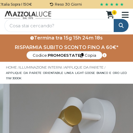
★ ★ ★ ★ ★
lia Sopra I 150€
Reso 30 Giorni
0
Cerca
Termina tra
15g 15h 24m 18s
RISPARMIA SUBITO SCONTO FINO A 60€*
Codice:
PROMOESTATE
Copia
HOME
ILLUMINAZIONE INTERNI
APPLIQUE DA PARETE
APPLIQUE DA PARETE ORIENTABILE LINEA LIGHT GOOSE BIANCO E ORO LED
11W 3000K