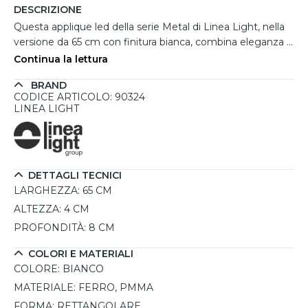
DESCRIZIONE
Questa applique led della serie Metal di Linea Light, nella
versione da 65 cm con finitura bianca, combina eleganza e
funzionalità in un design minimalista. La struttura in ferro
Continua la lettura
verniciato bianco e il diffusore in pmma satinato
BRAND
garantiscono una doppia emissione luminosa, proiettando
CODICE ARTICOLO: 90324
la luce sia verso l’alto che verso il basso, creando
LINEA LIGHT
un’illuminazione omogenea e decorativa. Dotata di
tecnologia led integrata da 30w, con tonalità di luce calda
3000k, offre un flusso luminoso della sorgente di 3077 lm
e dell’apparecchio di 2007 lm, assicurando efficienza
DETTAGLI TECNICI
energetica e un’ottima resa luminosa. Perfetta per
LARGHEZZA:
65 CM
ambienti interni come soggiorni, corridoi, uffici e spazi
commerciali, questa applique è facile da installare e ha una
ALTEZZA:
4 CM
durata stimata di 80000 ore.
PROFONDITÀ:
8 CM
COLORI E MATERIALI
COLORE:
BIANCO
MATERIALE:
FERRO, PMMA
FORMA:
RETTANGOLARE