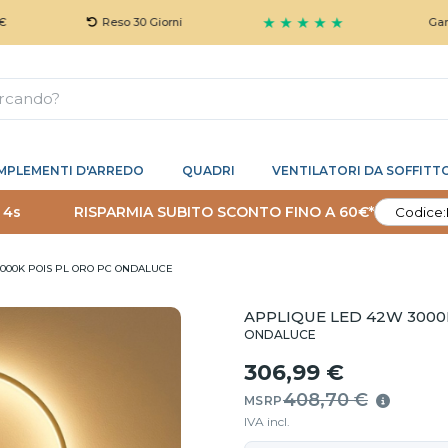
★ ★ ★ ★ ★
Reso 30 Giorni
Garanzia 5 An
MPLEMENTI D'ARREDO
QUADRI
VENTILATORI DA SOFFITT
 3s
RISPARMIA SUBITO SCONTO FINO A 60€*
Codice:
000K POIS PL ORO PC ONDALUCE
APPLIQUE LED 42W 3000
ONDALUCE
306,99 €
408,70 €
MSRP
IVA incl.