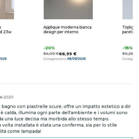
a
Applique moderna bianca
Toplight
ed 23w
design per interno
parete b
-20%
-18%
84,00 €
66,99 €
90,28 €
2026
08/09/2026
Consegna entro:
Consegna e
ile 2020
 bagno con piastrelle scure, offre un impatto estetico a dir
è calda, illumina ogni parte dell'ambiente e i volumi sono
o da una luce decisa ma morbida allo stesso tempo.
 volta installata è stata una conferma, sia per lo stile
lità come lampada!