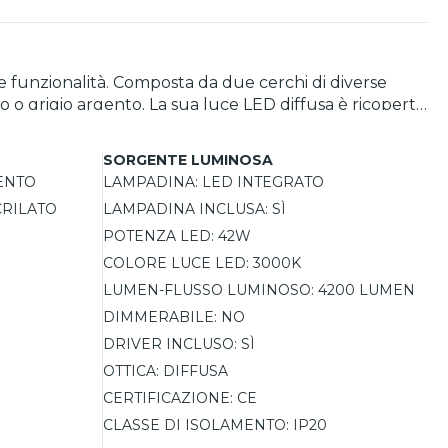
 funzionalità. Composta da due cerchi di diverse
ro o grigio argento. La sua luce LED diffusa è ricoperta
 Grazie alla sua versatilità, questa applique può
ta da
SORGENTE LUMINOSA
ngressi, soggiorni o cucine. Non dimmerabile, questa
ENTO
LAMPADINA:
LED INTEGRATO
 da un ottimo rapporto qualità-prezzo, è garantita 5
CRILATO
LAMPADINA INCLUSA:
SÌ
POTENZA LED:
42W
COLORE LUCE LED:
3000K
LUMEN-FLUSSO LUMINOSO:
4200 LUMEN
DIMMERABILE:
NO
DRIVER INCLUSO:
SÌ
OTTICA:
DIFFUSA
CERTIFICAZIONE:
CE
CLASSE DI ISOLAMENTO:
IP20