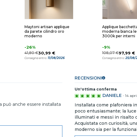
Maytoni artisan applique
Applique bacchett
da parete cilindro oro
moderna bianca l
moderno
3000k per interni
-26%
-9%
41,80 €
30,99 €
108,07 €
97,99 €
11/08/2026
25/08/
Consegna entro:
Consegna entro:
RECENSIONI
Un'ottima conferma
DANIELE
·
14 apr
a può anche essere installata
Installata come plafoniera in
poco entusiasmante; la luce 
illuminati e messi in risalt
Acquistata con curiosità, una
moderno sia per la funziona