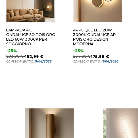
ICCOLO - SILVER 3000K
PICCOLO - SILVER 4000K
PICCO
LAMPADARIO
APPLIQUE LED 20W
ONDALUCE SO POIS ORO
3000K ONDALUCE AP
LED 60W 3000K PER
POIS ORO DESIGN
SOGGIORNO
MODERNA
-25%
-25%
603,90 €
452,99 €
234,20 €
175,99 €
11/08/2026
11/08/2026
CONSEGNA ENTRO:
CONSEGNA ENTRO: