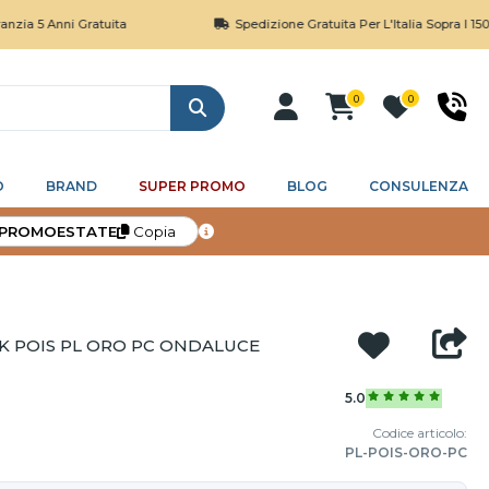
ni Gratuita
Spedizione Gratuita Per L'Italia Sopra I 150€
0
0
Cerca
O
BRAND
SUPER PROMO
BLOG
CONSULENZA
PROMOESTATE
Copia
K POIS PL ORO PC ONDALUCE
5.0
Codice articolo:
PL-POIS-ORO-PC