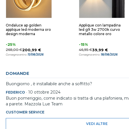
Ondaluce ap golden
Applique con lampadina
applique led moderna oro
led g9 3w 2700k curvo
design moderna
metallo colore oro
-25%
-15%
268,00 €
200,99 €
46,95 €
39,99 €
11/08/2026
18/08/2026
Consegna entro:
Consegna entro:
DOMANDE
Buongiorno , è installabile anche a soffitto?
·
10 ottobre 2024
FEDERICO
Buon pomeriggio, come indicato si tratta di una plafoniera, m
a parete. Mazzola Lue Team
CUSTOMER SERVICE
VEDI ALTRE