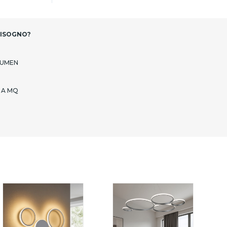
BISOGNO?
LUMEN
 A MQ