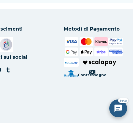
scimenti
Metodi di Pagamento
in una nuova scheda
Si apre in una nuova scheda
i sui social
poste
pay
Contrassegno
Bonifico
beta