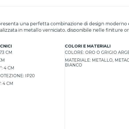
presenta una perfetta combinazione di design moderno e
lizzata in metallo verniciato, disponibile nelle finiture o
eganza e garantisce un’illuminazione uniforme e morbida.
 decorativo simile a un quadro luminoso. Con una sorgente luminosa LED integra
CNICI
COLORI E MATERIALI
inoso di 4200 lumen, ideale per ambienti interni come i
73 CM
COLORE:
ORO O GRIGIO ARG
tabile e funzionale. Facile da installare e caratterizzata
CM
MATERIALE:
METALLO, META
 design innovativo.
BIANCO
':
4 CM
OTEZIONE:
IP20
:
4 CM