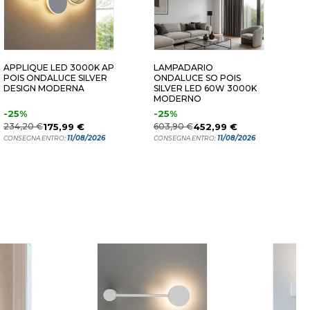
LO - ORO 3000K
GRANDE - ORO 3000K
APPLIQUE LED 3000K AP
LAMPADARIO
L
POIS ONDALUCE SILVER
ONDALUCE SO POIS
M
DESIGN MODERNA
SILVER LED 60W 3000K
O
MODERNO
6
-25%
-25%
6
234,20 €
175,99 €
603,90 €
452,99 €
C
11/08/2026
11/08/2026
CONSEGNA ENTRO:
CONSEGNA ENTRO: