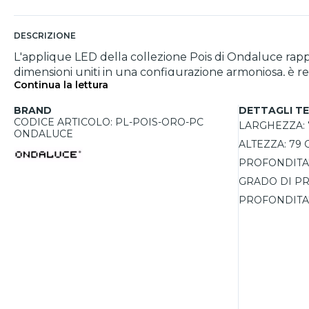
DESCRIZIONE
L'applique LED della collezione Pois di Ondaluce rap
dimensioni uniti in una configurazione armoniosa, è rea
Continua la lettura
da un metacrilato bianco, che aggiunge un tocco di el
essere installata sia a soffitto che a parete, fungendo anche da elemento
BRAND
DETTAGLI TE
42W, emette una luce calda a 3000K con un flusso lum
CODICE ARTICOLO: PL-POIS-ORO-PC
LARGHEZZA:
applique è progettata per garantire un’illuminazione s
ONDALUCE
ALTEZZA:
79 
anni, offrendo una soluzione luminosa affidabile e dal
PROFONDITA'
GRADO DI PR
PROFONDITA'