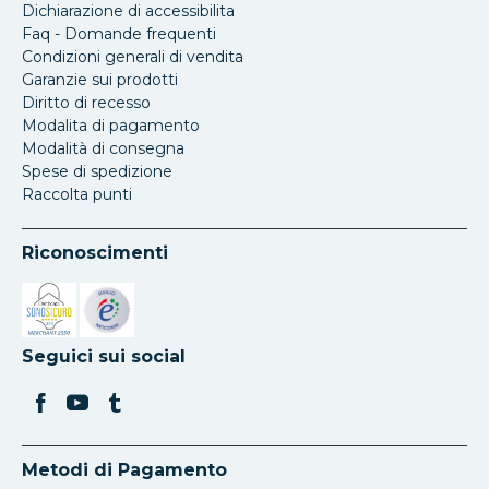
Dichiarazione di accessibilita
Faq - Domande frequenti
Condizioni generali di vendita
Garanzie sui prodotti
Diritto di recesso
Modalita di pagamento
Modalità di consegna
Spese di spedizione
Raccolta punti
Riconoscimenti
Si apre in una nuova scheda
Si apre in una nuova scheda
Seguici sui social
Metodi di Pagamento