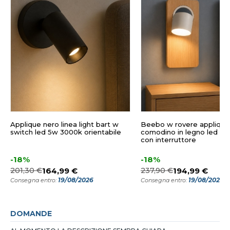
Applique nero linea light bart w
Beebo w rovere applique
switch led 5w 3000k orientabile
comodino in legno led 5
con interruttore
-18%
-18%
201,30 €
164,99 €
237,90 €
194,99 €
19/08/2026
19/08/2026
Consegna entro:
Consegna entro:
DOMANDE