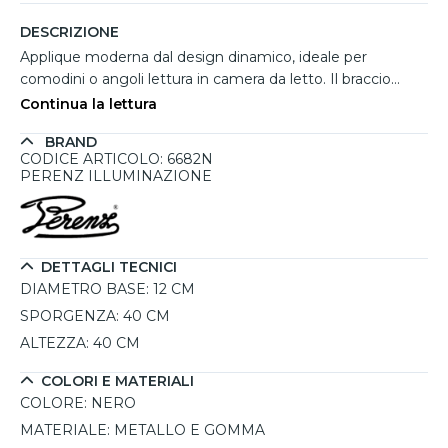
DESCRIZIONE
Applique moderna dal design dinamico, ideale per
comodini o angoli lettura in camera da letto. Il braccio
flessibile rivestito in gomma nera permette di orientare la
Continua la lettura
luce con precisione, offrendo una soluzione funzionale e
BRAND
dallo stile deciso. La struttura in metallo verniciato a
CODICE ARTICOLO: 6682N
polvere garantisce solidità, mentre l'attacco E27 consente
PERENZ ILLUMINAZIONE
l'utilizzo di lampadine LED personalizzabili in intensità e
temperatura di colore. Perfetta per chi desidera un punto
luce pratico e contemporaneo.
DETTAGLI TECNICI
DIAMETRO BASE:
12 CM
SPORGENZA:
40 CM
ALTEZZA:
40 CM
COLORI E MATERIALI
COLORE:
NERO
MATERIALE:
METALLO E GOMMA