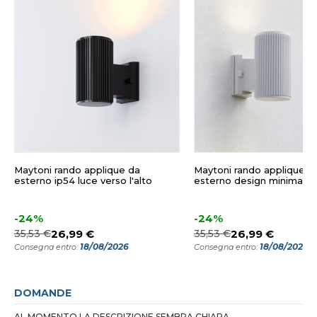
Maytoni rando applique da
Maytoni rando applique d
esterno ip54 luce verso l'alto
esterno design minimal i
-24%
-24%
35,53 €
26,99 €
35,53 €
26,99 €
18/08/2026
18/08/2026
Consegna entro:
Consegna entro:
DOMANDE
AL MOMENTO LA DESCRIZIONE SEMBRA CHIARA