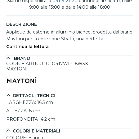
Siamo disponibili allo
091 6121120
dal lunedì al sabato, dalle
9:00 alle 13:00 e dalle 14:00 alle 18:00
DESCRIZIONE
Applique da esterno in alluminio bianco, prodotta dal brand
Maytoni per la collezione Strato, una perfetta
combinazione di design moderno e funzionalità. Ideale
Continua la lettura
per valorizzare spazi esterni con un'illuminazione calda e
BRAND
accogliente a 3000K, crea atmosfere intime e rilassanti.
CODICE ARTICOLO: O417WL-L6W3K
La struttura minimalista e resistente agli agenti
MAYTONI
atmosferici con grado di protezione IP54 garantisce
durabilità e stile. Dotato di tre ottiche strategicamente
posizionate, assicura un’illuminazione uniforme e mirata
con un consumo energetico contenuto. Facile da
DETTAGLI TECNICI
installare, è adatto a qualsiasi contesto architettonico,
LARGHEZZA:
16,5 cm
rendendo ingressi, terrazzi e giardini più accoglienti.
ALTEZZA:
8 cm
PROFONDITA':
4,2 cm
COLORI E MATERIALI
COLORE:
Bianco