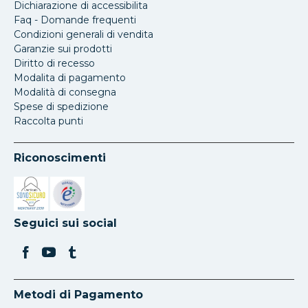
Dichiarazione di accessibilita
Faq - Domande frequenti
Condizioni generali di vendita
Garanzie sui prodotti
Diritto di recesso
Modalita di pagamento
Modalità di consegna
Spese di spedizione
Raccolta punti
Riconoscimenti
Si apre in una nuova scheda
Si apre in una nuova scheda
Seguici sui social
Metodi di Pagamento