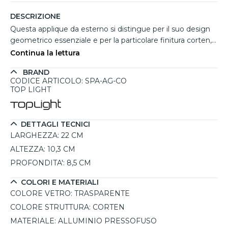
DESCRIZIONE
Questa applique da esterno si distingue per il suo design
geometrico essenziale e per la particolare finitura corten,
molto apprezzata perché si integra con naturalezza negli
Continua la lettura
spazi outdoor, richiamando tonalità calde e materiche
BRAND
perfette per giardini, terrazze e facciate. La struttura in
CODICE ARTICOLO: SPA-AG-CO
alluminio pressofuso assicura robustezza e durata nel
TOP LIGHT
tempo, mentre il diffusore in vetro trasparente permette
una diffusione luminosa efficace sia verso l’alto che verso il
basso, valorizzando le superfici. Dispone di 4
DETTAGLI TECNICI
portalampadine GX53, con una potenza elettrica massima
LARGHEZZA:
22 CM
di 4x9W, offrendo libertà nella scelta della luce. Il grado
ALTEZZA:
10,3 CM
IP54 la rende adatta all’uso esterno.
PROFONDITA':
8,5 CM
COLORI E MATERIALI
COLORE VETRO:
TRASPARENTE
COLORE STRUTTURA:
CORTEN
MATERIALE:
ALLUMINIO PRESSOFUSO