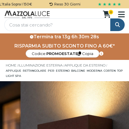
★ ★ ★ ★ ★
alia Sopra I 150€
Reso 30 Giorni
0
Cerca
Termina tra
13g 6h 30m 28s
RISPARMIA SUBITO SCONTO FINO A 60€*
Codice:
PROMOESTATE
Copia
HOME
ILLUMINAZIONE ESTERNA
APPLIQUE DA ESTERNO
APPLIQUE RETTANGOLARE PER ESTERNO BALCONE MODERNA CORTEN TOP
LIGHT SPA