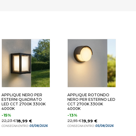
APPLIQUE NERO PER
APPLIQUE ROTONDO
A
ESTERNI QUADRATO
NERO PER ESTERNO LED
Q
LED CCT 2700K 3300K
CCT 2700K 3300K
C
4000K
4000K
4
-15%
-13%
2
22,23 €
18,99 €
22,95 €
19,99 €
C
05/08/2026
05/08/2026
CONSEGNA ENTRO:
CONSEGNA ENTRO: