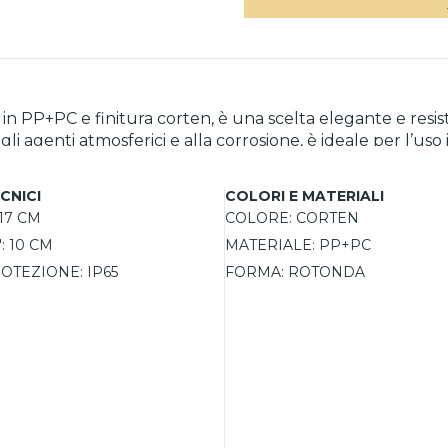
in PP+PC e finitura corten, è una scelta elegante e resist
 agli agenti atmosferici e alla corrosione, è ideale per l’us
2700K, 3300K, 4000K), permettendo di adattare l’illuminaz
CNICI
COLORI E MATERIALI
zzi d’acqua, assicurando affidabilità e durata nel tempo
17 CM
COLORE:
CORTEN
ciente e duratura. L’ottica a 120° garantisce una diffusio
:
10 CM
MATERIALE:
PP+PC
OTEZIONE:
IP65
FORMA:
ROTONDA