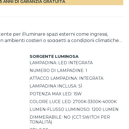
5 ANNI DI GARANZIA GRATUITA
ente per illuminare spazi esterni come ingressi,
o in ambienti costieri o soggetti a condizioni climatiche
ione alle proprie esigenze. Il grado di protezione
SORGENTE LUMINOSA
. Con una durata stimata di 30.000 ore e una garanzia
LAMPADINA:
LED INTEGRATA
ne ampia della luce, rendendola ideale per valorizzare
NUMERO DI LAMPADINE:
1
ATTACCO LAMPADINA:
INTEGRATA
LAMPADINA INCLUSA:
SÌ
POTENZA MAX LED:
15W
COLORE LUCE LED:
2700K-3300K-4000K
LUMEN-FLUSSO LUMINOSO:
1200 LUMEN
DIMMERABILE:
NO (CCT SWITCH PER
TONALITÀ)