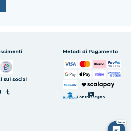
scimenti
Metodi di Pagamento
in una nuova scheda
Si apre in una nuova scheda
i sui social
poste
pay
Contrassegno
Bonifico
beta