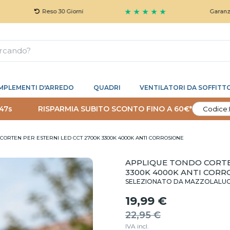
★ ★ ★ ★ ★
Reso 30 Giorni
Garanzia 5 Anni G
MPLEMENTI D'ARREDO
QUADRI
VENTILATORI DA SOFFITT
 46s
RISPARMIA SUBITO SCONTO FINO A 60€*
Codice:
CORTEN PER ESTERNI LED CCT 2700K 3300K 4000K ANTI CORROSIONE
APPLIQUE TONDO CORTEN
3300K 4000K ANTI CORR
SELEZIONATO DA MAZZOLALU
19,99 €
22,95 €
IVA incl.