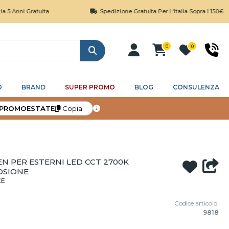
ratuita
Spedizione Gratuita Per L'Italia Sopra I 150€
0
0
Cerca
O
BRAND
SUPER PROMO
BLOG
CONSULENZA
PROMOESTATE
Copia
 PER ESTERNI LED CCT 2700K
OSIONE
CE
Codice articolo:
9818