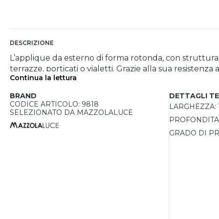
DESCRIZIONE
L’applique da esterno di forma rotonda, con struttura 
terrazze, porticati o vialetti. Grazie alla sua resistenza
Continua la lettura
difficili. Dotata di sorgente LED integrata da 15W, offre un’emissione luminosa di 1200 lumen, garantendo una luce uniforme e funzionale. La tecnologia CCT Switch
consente di scegliere tra tre temperature di colore (
BRAND
DETTAGLI TE
IP65 garantisce la massima resistenza a polvere e spru
CODICE ARTICOLO: 9818
LARGHEZZA:
di 5 anni, questa applique rappresenta una scelta effi
SELEZIONATO DA MAZZOLALUCE
PROFONDITA'
qualsiasi spazio esterno.
GRADO DI PR