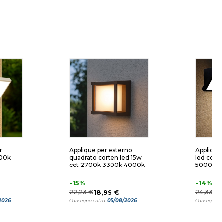
r
Applique per esterno
Applique
700k
quadrato corten led 15w
led cct
cct 2700k 3300k 4000k
5000k
-15%
-14%
22,23 €
18,99 €
24,33 €
2026
05/08/2026
Consegna entro:
Consegna e