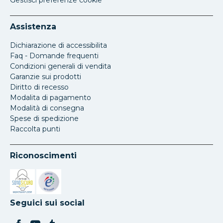
Gestisci preferenze cookie
Assistenza
Dichiarazione di accessibilita
Faq - Domande frequenti
Condizioni generali di vendita
Garanzie sui prodotti
Diritto di recesso
Modalita di pagamento
Modalità di consegna
Spese di spedizione
Raccolta punti
Riconoscimenti
Si apre in una nuova scheda
Si apre in una nuova scheda
Seguici sui social