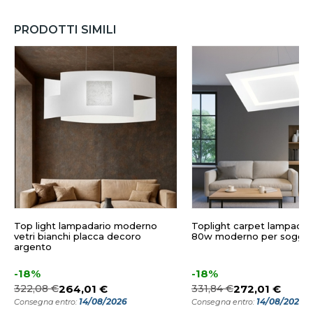
PRODOTTI SIMILI
Top light lampadario moderno
Toplight carpet lampadar
vetri bianchi placca decoro
80w moderno per soggio
argento
-18%
-18%
322,08 €
264,01 €
331,84 €
272,01 €
14/08/2026
14/08/2026
Consegna entro:
Consegna entro: