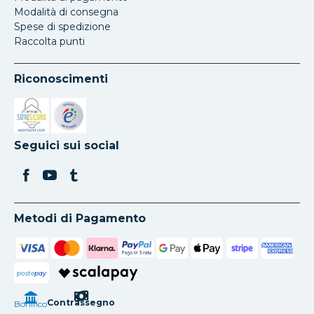
Modalità di consegna
Spese di spedizione
Raccolta punti
Riconoscimenti
Si apre in una nuova scheda
Si apre in una nuova scheda
Seguici sui social
Metodi di Pagamento
poste
pay
Contrassegno
Bonifico