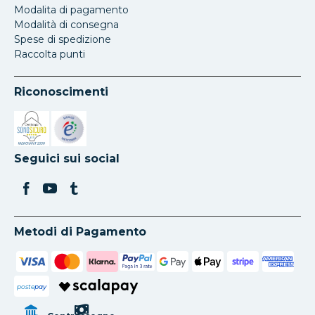
Modalita di pagamento
Modalità di consegna
Spese di spedizione
Raccolta punti
Riconoscimenti
Si apre in una nuova scheda
Si apre in una nuova scheda
Seguici sui social
Metodi di Pagamento
poste
pay