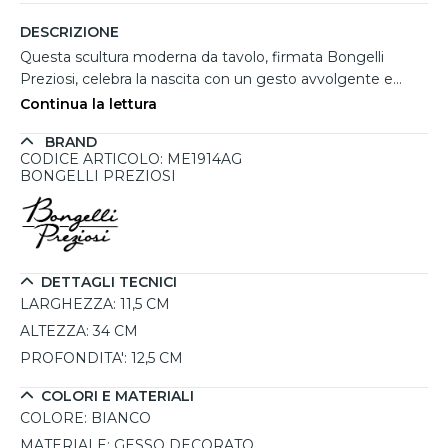
DESCRIZIONE
Questa scultura moderna da tavolo, firmata Bongelli
Preziosi, celebra la nascita con un gesto avvolgente e
carico di significato, racchiudendo tutta la dolcezza della
Continua la lettura
maternità in un design raffinato e armonioso. Le linee
BRAND
fluide in gesso bianco decorato, curate nei dettagli e
CODICE ARTICOLO: ME1914AG
realizzate a mano, conferiscono eleganza e semplicità.
BONGELLI PREZIOSI
Perfetta come dono per accogliere una nuova vita,
rappresenta una scelta d’arredo carica di emozione, 100%
Made in Italy, confezionata con attenzione per essere
regalata con orgoglio.
DETTAGLI TECNICI
LARGHEZZA:
11,5 CM
ALTEZZA:
34 CM
PROFONDITA':
12,5 CM
COLORI E MATERIALI
COLORE:
BIANCO
MATERIALE:
GESSO DECORATO