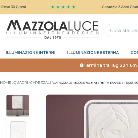
★ ★ ★ ★ ★
0 Giorni
Garanzia 5 Anni Gratuita
ILLUMINAZIONE INTERNI
ILLUMINAZIONE ESTERNA
CO
Termina tra
16g 22h 6m
HOME
QUADRI
CAPEZZALI
CAPEZZALE MODERNO MATERNITA ROVERE 45X58 BO