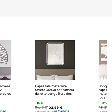
 rovere
Capezzale maternita
Bongelli 
65
rovere 30x38 per camera
capezzal
preziosi
da letto bongelli preziosi
maternit
rovere
-10%
-10%
€
114,43 €
102,99 €
481,27 €
2026
08/09/2026
Consegna entro:
Consegna e