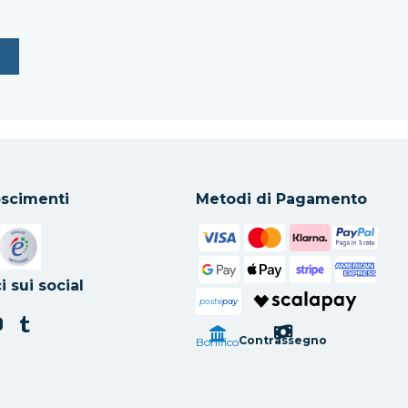
scimenti
Metodi di Pagamento
in una nuova scheda
Si apre in una nuova scheda
i sui social
poste
pay
Contrassegno
Bonifico