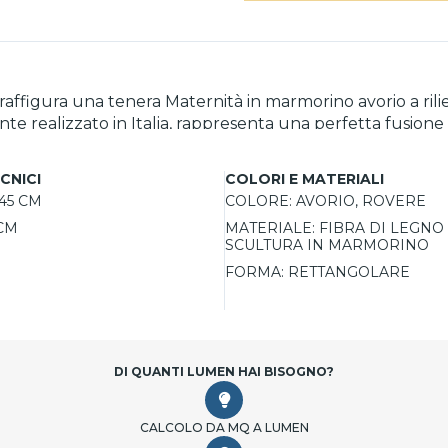
figura una tenera Maternità in marmorino avorio a rilie
ente realizzato in Italia, rappresenta una perfetta fusione
niale, dona un tocco di eleganza unica e raffinata alla 
il trasporto.
CNICI
COLORI E MATERIALI
45 CM
COLORE:
AVORIO, ROVERE
CM
MATERIALE:
FIBRA DI LEGNO
SCULTURA IN MARMORINO
FORMA:
RETTANGOLARE
DI QUANTI LUMEN HAI BISOGNO?
CALCOLO DA MQ A LUMEN