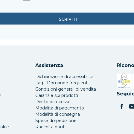
Assistenza
Ricono
Dichiarazione di accessibilita
Faq - Domande frequenti
Condizioni generali di vendita
Si apre 
Seguic
y
Garanzie sui prodotti
Diritto di recesso
Modalita di pagamento
Modalità di consegna
Spese di spedizione
ookie
Raccolta punti