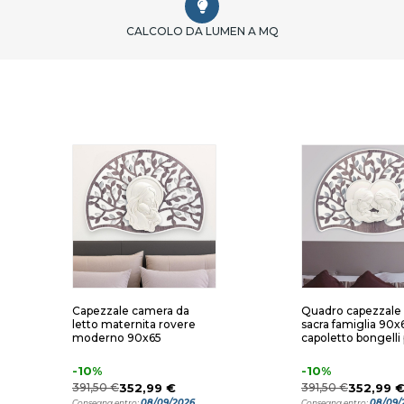
CALCOLO DA LUMEN A MQ
Capezzale camera da
Quadro capezzale
letto maternita rovere
sacra famiglia 90x
moderno 90x65
capoletto bongelli 
-10%
-10%
391,50 €
352,99 €
391,50 €
352,99 
08/09/2026
08/09/
Consegna entro:
Consegna entro: