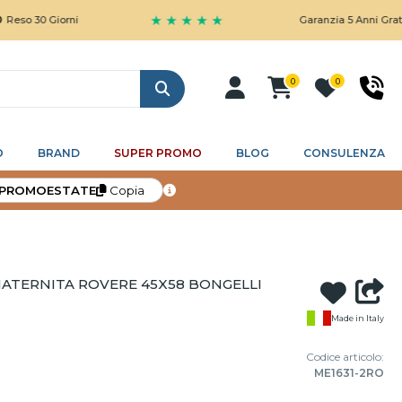
★ ★ ★ ★ ★
30 Giorni
Garanzia 5 Anni Gratuita
0
0
Cerca
O
BRAND
SUPER PROMO
BLOG
CONSULENZA
PROMOESTATE
Copia
TERNITA ROVERE 45X58 BONGELLI
Made in Italy
Codice articolo:
ME1631-2RO