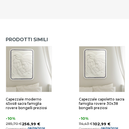
PRODOTTI SIMILI
Capezzale moderno
Capezzale capoletto sacra
45x48 sacra famiglia
famiglia rovere 30x38
rovere bongelli preziosi
bongelli preziosi
-10%
-10%
285,70 €
256,99 €
114,43 €
102,99 €
08/09/2026
08/09/2026
Consegna entro:
Consegna entro: