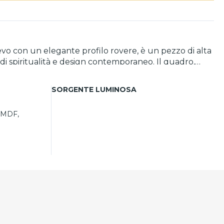
vo con un elegante profilo rovere, è un pezzo di alta
 di spiritualità e design contemporaneo. Il quadro,
camera da letto. Viene fornito con la sua confezione
SORGENTE LUMINOSA
 MDF,