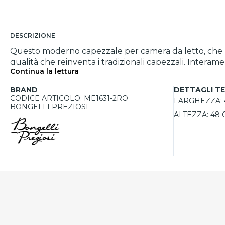
DESCRIZIONE
Questo moderno capezzale per camera da letto, che raf
qualità che reinventa i tradizionali capezzali. Interam
Continua la lettura
pronto da appendere sopra la testata del letto matrimo
originale, per garantire la massima protezione durante 
BRAND
DETTAGLI TE
CODICE ARTICOLO: ME1631-2RO
LARGHEZZA:
BONGELLI PREZIOSI
ALTEZZA:
48 