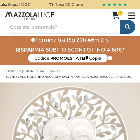
★ ★ ★ ★ ★
ia Sopra I 150€
Reso 30 Giorni
0
Cerca
Termina tra
15g 20h 46m 20s
RISPARMIA SUBITO SCONTO FINO A 60€*
Codice:
PROMOESTATE
Copia
HOME
QUADRI
CAPEZZALI
CAPEZZALE MODERNO NOCCIOLA SACRA FAMIGLIA 90X65 BONGELLI PREZIOSI