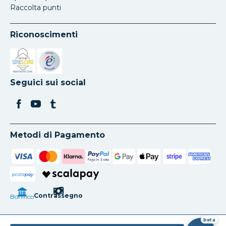
Raccolta punti
Riconoscimenti
Si apre in una nuova scheda
Si apre in una nuova scheda
Seguici sui social
Metodi di Pagamento
poste
pay
Contrassegno
Bonifico
beta