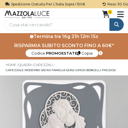
Spedizione Gratuita Per L'Italia Sopra I 150€
Reso 30 Giorn
0
Cerca
Termina tra
16g 21h 12m 15s
RISPARMIA SUBITO SCONTO FINO A 60€*
Codice:
PROMOESTATE
Copia
HOME
QUADRI
CAPEZZALI
CAPEZZALE MODERNO SACRA FAMIGLIA 62X62 GRIGIO BONGELLI PREZIOSI