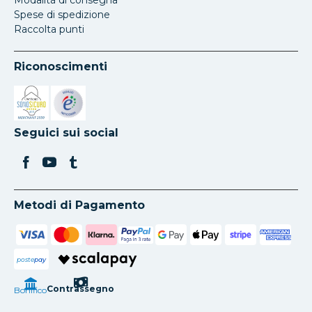
Modalità di consegna
Spese di spedizione
Raccolta punti
Riconoscimenti
Si apre in una nuova scheda
Si apre in una nuova scheda
Seguici sui social
Metodi di Pagamento
poste
pay
Contrassegno
Bonifico