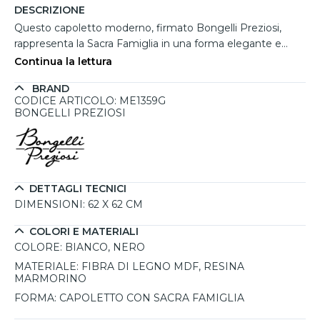
DESCRIZIONE
Questo capoletto moderno, firmato Bongelli Preziosi,
rappresenta la Sacra Famiglia in una forma elegante e
contemporanea, con bordi arrotondati che lo rendono
Continua la lettura
perfetto per essere appeso sopra il letto matrimoniale.
BRAND
Realizzato interamente in Italia, il capoletto combina la
CODICE ARTICOLO: ME1359G
base in fibra di legno MDF verniciata con sagome religiose
BONGELLI PREZIOSI
in resina marmorino, conferendo un aspetto raffinato e
durevole. Con le sue dimensioni di 62x62 cm, questo
pezzo d'arte non solo arricchisce la camera da letto, ma
diventa anche un simbolo di spiritualità e serenità. Offerto
con una garanzia gratuita di 5 anni, è un'opzione di grande
DETTAGLI TECNICI
valore, facile da appendere senza necessità di
DIMENSIONI:
62 X 62 CM
accorgimenti particolari. Un capoletto moderno che
COLORI E MATERIALI
unisce qualità e tradizione in un design unico.
COLORE:
BIANCO, NERO
MATERIALE:
FIBRA DI LEGNO MDF, RESINA
MARMORINO
FORMA:
CAPOLETTO CON SACRA FAMIGLIA