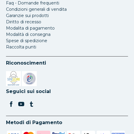
Faq - Domande frequenti
Condizioni generali di vendita
Garanzie sui prodotti
Diritto di recesso
Modalita di pagamento
Modalità di consegna
Spese di spedizione
Raccolta punti
Riconoscimenti
Si apre in una nuova scheda
Si apre in una nuova scheda
Seguici sui social
Metodi di Pagamento