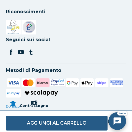
Riconoscimenti
Si apre in una nuova scheda
Si apre in una nuova scheda
Seguici sui social
Metodi di Pagamento
poste
pay
Contrassegno
Bonifico
beta
AGGIUNGI AL CARRELLO