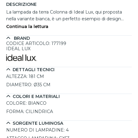
DESCRIZIONE
La lampada da terra Colonna di Ideal Lux, qui proposta
nella variante bianca, è un perfetto esempio di design
minimalista e funzionalità. Con un’altezza imponente di
Continua la lettura
181 cm, questa piantana si distingue per la sua capacità di
BRAND
arricchire ambienti residenziali e commerciali, come
CODICE ARTICOLO: 177199
salotti, soggiorni moderni, uffici o hotel, garantendo
IDEAL LUX
un'illuminazione efficace e d’impatto. Realizzata con
materiali di alta qualità, presenta una base stabile di Ø26
cm e un diffusore di Ø35 cm, che ospita 4 lampadine GX53
DETTAGLI TECNICI
da 9W incluse, con una luce bianca calda a 3000K. La
ALTEZZA:
181 CM
possibilità di personalizzare ulteriormente la luce
DIAMETRO:
Ø35 CM
scegliendo lampadine con diversa potenza o tonalità
rende questa lampada estremamente versatile. Il design
COLORI E MATERIALI
sobrio e contemporaneo si adatta a molteplici contesti,
COLORE:
BIANCO
mentre la garanzia di 5 anni assicura un prodotto durevole
FORMA:
CILINDRICA
e affidabile.
SORGENTE LUMINOSA
NUMERO DI LAMPADINE:
4