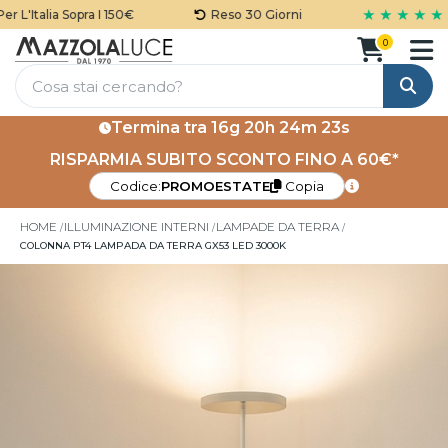
★ ★ ★ ★ ★
L'Italia Sopra I 150€
Reso 30 Giorni
0
Cerca
Termina tra
16g 20h 24m 23s
RISPARMIA SUBITO SCONTO FINO A 60€*
Codice:
PROMOESTATE
Copia
HOME
ILLUMINAZIONE INTERNI
LAMPADE DA TERRA
COLONNA PT4 LAMPADA DA TERRA GX53 LED 3000K