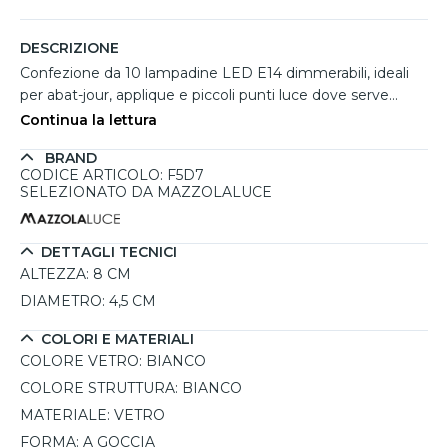
DESCRIZIONE
Confezione da 10 lampadine LED E14 dimmerabili, ideali
per abat-jour, applique e piccoli punti luce dove serve
un'illuminazione calda e accogliente. La forma a goccia e
Continua la lettura
la finitura bianca opalina diffondono la luce in modo
BRAND
morbido e uniforme, rendendo l'ambiente più
CODICE ARTICOLO: F5D7
confortevole. La lampadina da 4,9W emette 470 lumen a
SELEZIONATO DA MAZZOLALUCE
3000K ed è regolabile in 3 livelli tramite interruttore
standard, soluzione pratica per gestire atmosfera e
consumi.
DETTAGLI TECNICI
ALTEZZA:
8 CM
DIAMETRO:
4,5 CM
COLORI E MATERIALI
COLORE VETRO:
BIANCO
COLORE STRUTTURA:
BIANCO
MATERIALE:
VETRO
FORMA:
A GOCCIA