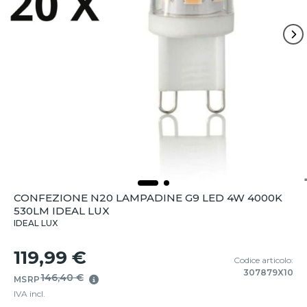
CONFEZIONE N20 LAMPADINE G9 LED 4W 4000K
530LM IDEAL LUX
IDEAL LUX
119,99 €
Codice articolo:
307879X10
146,40 €
MSRP
IVA incl.