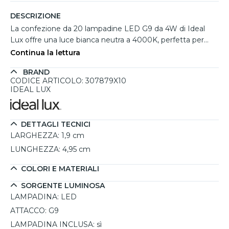
DESCRIZIONE
La confezione da 20 lampadine LED G9 da 4W di Ideal
Lux offre una luce bianca neutra a 4000K, perfetta per
ambienti come cucine, bagni e uffici, dove è necessaria
Continua la lettura
un'illuminazione chiara e funzionale. Con una potenza
BRAND
luminosa di 530 lumen per lampadina e una distribuzione
CODICE ARTICOLO: 307879X10
uniforme della luce a 310°, queste lampadine sono ideali
IDEAL LUX
per faretti e plafoniere, garantendo una luminosità
omogenea senza compromessi sul risparmio energetico.
La lunga durata media di circa 15.000 ore riduce la
DETTAGLI TECNICI
necessità di sostituzioni frequenti, rendendole una scelta
LARGHEZZA:
1,9 cm
affidabile per installazioni prolungate.
LUNGHEZZA:
4,95 cm
COLORI E MATERIALI
SORGENTE LUMINOSA
LAMPADINA:
LED
ATTACCO:
G9
LAMPADINA INCLUSA:
sì