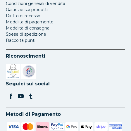
Condizioni generali di vendita
Garanzie sui prodotti
Diritto di recesso
Modalita di pagamento
Modalità di consegna
Spese di spedizione
Raccolta punti
Riconoscimenti
Si apre in una nuova scheda
Si apre in una nuova scheda
Seguici sui social
Metodi di Pagamento