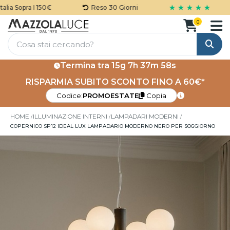
★ ★ ★ ★ ★
lia Sopra I 150€
Reso 30 Giorni
0
Cerca
Termina tra
15g 7h 37m 57s
RISPARMIA SUBITO SCONTO FINO A 60€*
Codice:
PROMOESTATE
Copia
HOME
ILLUMINAZIONE INTERNI
LAMPADARI MODERNI
COPERNICO SP12 IDEAL LUX LAMPADARIO MODERNO NERO PER SOGGIORNO