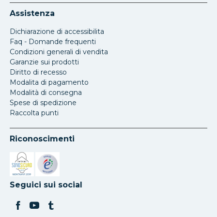
Assistenza
Dichiarazione di accessibilita
Faq - Domande frequenti
Condizioni generali di vendita
Garanzie sui prodotti
Diritto di recesso
Modalita di pagamento
Modalità di consegna
Spese di spedizione
Raccolta punti
Riconoscimenti
Si apre in una nuova scheda
Si apre in una nuova scheda
Seguici sui social