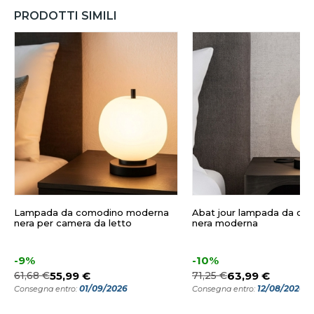
PRODOTTI SIMILI
Lampada da comodino moderna
Abat jour lampada da co
nera per camera da letto
nera moderna
-9%
-10%
61,68 €
55,99 €
71,25 €
63,99 €
01/09/2026
12/08/2026
Consegna entro:
Consegna entro: