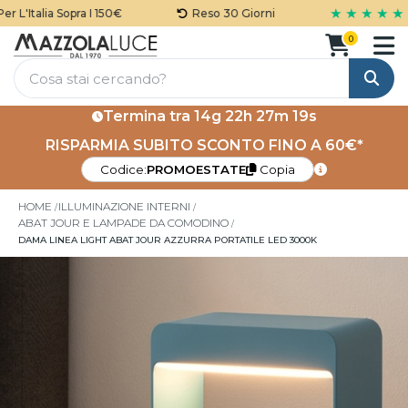
★ ★ ★ ★ ★
'Italia Sopra I 150€
Reso 30 Giorni
0
Cerca
Termina tra
14g 22h 27m 19s
RISPARMIA SUBITO SCONTO FINO A 60€*
Codice:
PROMOESTATE
Copia
HOME
ILLUMINAZIONE INTERNI
ABAT JOUR E LAMPADE DA COMODINO
DAMA LINEA LIGHT ABAT JOUR AZZURRA PORTATILE LED 3000K