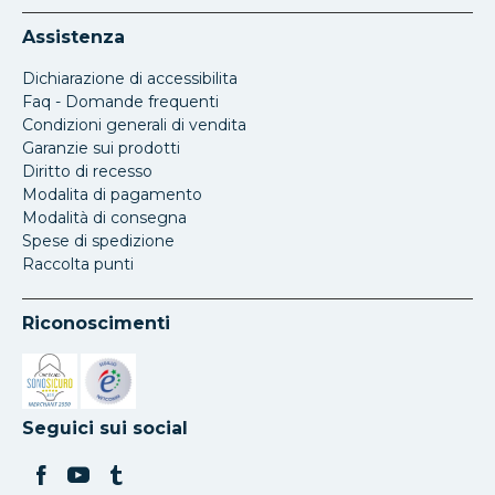
Assistenza
Dichiarazione di accessibilita
Faq - Domande frequenti
Condizioni generali di vendita
Garanzie sui prodotti
Diritto di recesso
Modalita di pagamento
Modalità di consegna
Spese di spedizione
Raccolta punti
Riconoscimenti
Si apre in una nuova scheda
Si apre in una nuova scheda
Seguici sui social