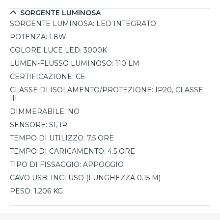
una soluzione senza fili, colorata e funzionale.
SORGENTE LUMINOSA
SORGENTE LUMINOSA:
LED INTEGRATO
POTENZA:
1.8W
COLORE LUCE LED:
3000K
LUMEN-FLUSSO LUMINOSO:
110 LM
CERTIFICAZIONE:
CE
CLASSE DI ISOLAMENTO/PROTEZIONE:
IP20, CLASSE
III
DIMMERABILE:
NO
SENSORE:
SI, IR
TEMPO DI UTILIZZO:
7.5 ORE
TEMPO DI CARICAMENTO:
4.5 ORE
TIPO DI FISSAGGIO:
APPOGGIO
CAVO USB:
INCLUSO (LUNGHEZZA 0.15 M)
PESO:
1.206 KG