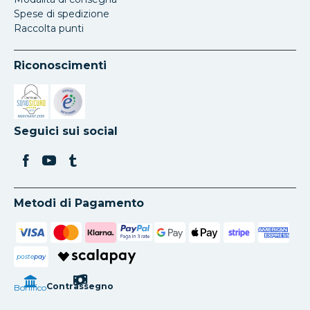
Spese di spedizione
Raccolta punti
Riconoscimenti
Si apre in una nuova scheda
Si apre in una nuova scheda
Seguici sui social
Metodi di Pagamento
poste
pay
Contrassegno
Bonifico