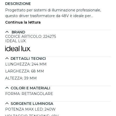
DESCRIZIONE
Progettato per sistemi di illuminazione professionale,
questo driver trasformatore da 48V è ideale per
l’alimentazione di binari monofase a bassa tensione. Con
Continua la lettura
una potenza di 240W e una corrente in uscita di 5000mA,
BRAND
garantisce prestazioni elevate e affidabilità anche in
CODICE ARTICOLO: 224275
installazioni complesse. Le dimensioni compatte
IDEAL LUX
permettono un’installazione discreta all’interno di
controsoffitti o strutture tecniche, mantenendo ordine e
sicurezza nell’impianto.
DETTAGLI TECNICI
LUNGHEZZA:
244 MM
LARGHEZZA:
68 MM
ALTEZZA:
39 MM
COLORI E MATERIALI
FORMA:
RETTANGOLARE
SORGENTE LUMINOSA
POTENZA MAX LED:
240W