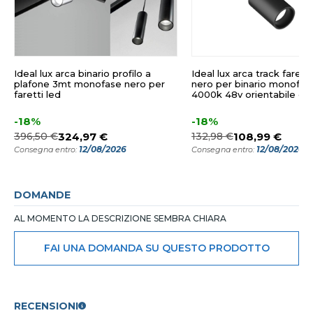
Ideal lux arca binario profilo a
Ideal lux arca track farett
plafone 3mt monofase nero per
nero per binario monofas
faretti led
4000k 48v orientabile ott
-18%
-18%
396,50 €
324,97 €
132,98 €
108,99 €
12/08/2026
12/08/2026
Consegna entro:
Consegna entro:
DOMANDE
AL MOMENTO LA DESCRIZIONE SEMBRA CHIARA
FAI UNA DOMANDA SU QUESTO PRODOTTO
RECENSIONI