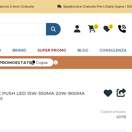
5 Anni Gratuita
Spedizione Gratuita Per L'Italia Sopra I 150€
0
0
Cerca
O
BRAND
SUPER PROMO
BLOG
CONSULENZA
PROMOESTATE
Copia
 E PUSH LED 15W-350MA 20W-900MA
CE
Codice articolo:
4DFB