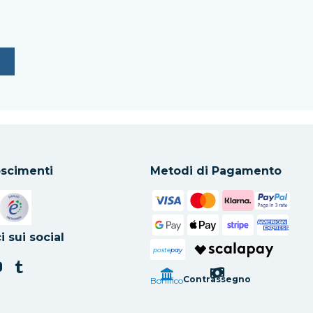
scimenti
Metodi di Pagamento
in una nuova scheda
Si apre in una nuova scheda
i sui social
poste
pay
Contrassegno
Bonifico