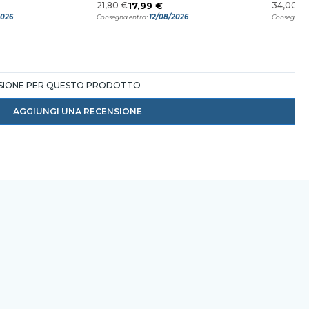
21,80 €
17,99 €
34,00 €
2026
12/08/2026
Consegna entro:
Consegna e
NSIONE PER QUESTO PRODOTTO
AGGIUNGI UNA RECENSIONE