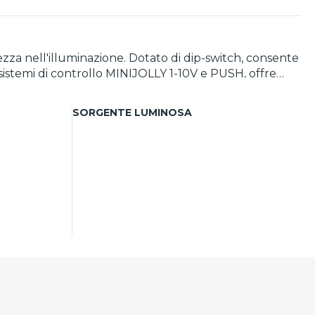
zza nell'illuminazione. Dotato di dip-switch, consente
 sistemi di controllo MINIJOLLY 1-10V e PUSH, offre
e contro le scosse elettriche per contatti diretti e
elevate.
SORGENTE LUMINOSA