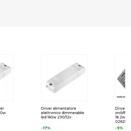
ver
Driver alimentatore
Driver t
10w
elettronico dimmerabile
on/off m
led 160w 230/12v
18.2w 3
026252
-17%
-9%