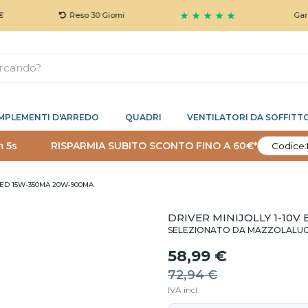
★ ★ ★ ★ ★
Reso 30 Giorni
Garanzia 
MPLEMENTI D'ARREDO
QUADRI
VENTILATORI DA SOFFITT
m 4s
RISPARMIA SUBITO SCONTO FINO A 60€*
Codice:
LED 15W-350MA 20W-900MA
DRIVER MINIJOLLY 1-10V
SELEZIONATO DA MAZZOLALU
58,99 €
72,94 €
IVA incl.