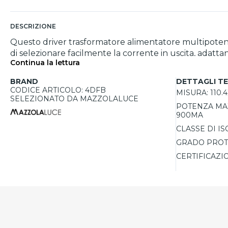
DESCRIZIONE
Questo driver trasformatore alimentatore multipotenza
di selezionare facilmente la corrente in uscita, adatta
Continua la lettura
un'ampia regolazione da 15W a 350mA fino a 20W a 900mA
indiretti. Il grado di protezione IP20 lo rende ideale p
BRAND
DETTAGLI TE
CODICE ARTICOLO: 4DFB
MISURA:
110.
SELEZIONATO DA MAZZOLALUCE
POTENZA MAX
900MA
CLASSE DI I
GRADO PROT
CERTIFICAZI