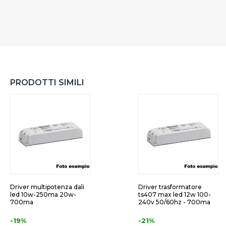
PRODOTTI SIMILI
Driver multipotenza dali
Driver trasformatore
led 10w-250ma 20w-
ts407 max led 12w 100-
700ma
240v 50/60hz - 700ma
-19%
-21%