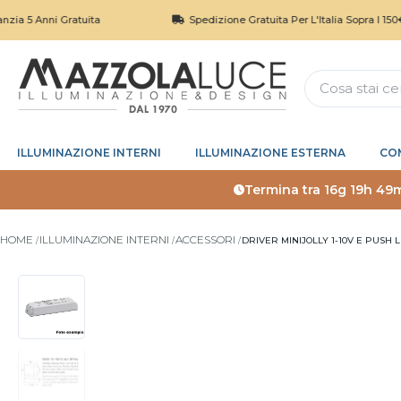
 Anni Gratuita
Spedizione Gratuita Per L'Italia Sopra I 150€
ILLUMINAZIONE INTERNI
ILLUMINAZIONE ESTERNA
CO
Termina tra
16g 19h 49
HOME
ILLUMINAZIONE INTERNI
ACCESSORI
DRIVER MINIJOLLY 1-10V E PUSH 