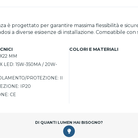
 è progettato per garantire massima flessibilità e sicure
ndosi a diverse esigenze di installazione. Compatibile con
. Protetto in classe di isolamento II, assicura protezion
er ambienti interni, garantendo affidabilità e prestazioni 
CNICI
COLORI E MATERIALI
4X22 MM
 LED:
15W-350MA / 20W-
SOLAMENTO/PROTEZIONE:
II
EZIONE:
IP20
ONE:
CE
DI QUANTI LUMEN HAI BISOGNO?