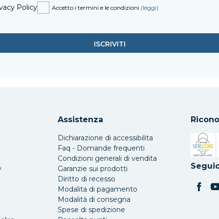
vacy Policy
Accetto i termini e le condizioni
(leggi)
Assistenza
Ricono
Dichiarazione di accessibilita
Faq - Domande frequenti
Condizioni generali di vendita
Si apre 
Seguic
y
Garanzie sui prodotti
Diritto di recesso
Modalita di pagamento
Modalità di consegna
Spese di spedizione