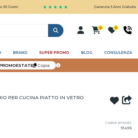
★ ★ ★ ★ ★
rni
Garanzia 5 Anni Gratuita
0
0
Cerca
O
BRAND
SUPER PROMO
BLOG
CONSULENZA
PROMOESTATE
Copia
O PER CUCINA PIATTO IN VETRO
Codice articolo:
91496