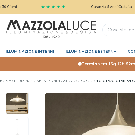
★ ★ ★ ★ ★
ni
Garanzia 5 Anni Gratuita
ILLUMINAZIONE INTERNI
ILLUMINAZIONE ESTERNA
CO
Termina tra
16g 12h 52m
HOME
ILLUMINAZIONE INTERNI
LAMPADARI CUCINA
EGLO LAZOLO LAMPADAR