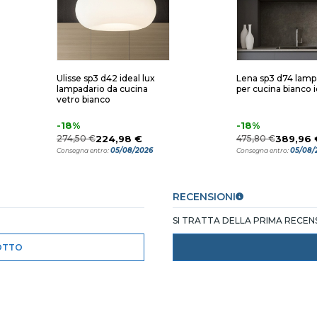
Ulisse sp3 d42 ideal lux
Lena sp3 d74 lamp
lampadario da cucina
per cucina bianco i
vetro bianco
-18%
-18%
274,50 €
224,98 €
475,80 €
389,96 
05/08/2026
05/08/
Consegna entro:
Consegna entro:
RECENSIONI
SI TRATTA DELLA PRIMA RECE
OTTO