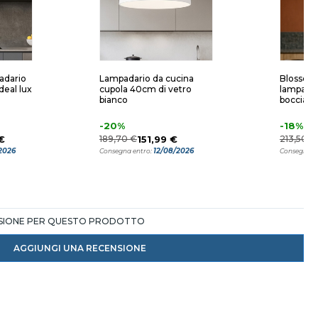
adario
Lampadario da cucina
Blossom s
deal lux
cupola 40cm di vetro
lampadar
bianco
boccia v
-20%
-18%
€
189,70 €
151,99 €
213,50 €
2026
12/08/2026
Consegna entro:
Consegna e
NSIONE PER QUESTO PRODOTTO
AGGIUNGI UNA RECENSIONE