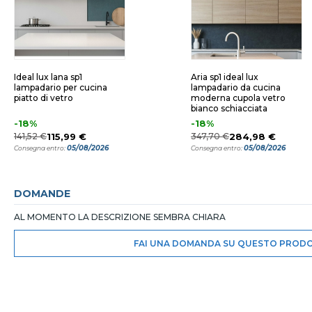
Ideal lux lana sp1
Aria sp1 ideal lux
lampadario per cucina
lampadario da cucina
piatto di vetro
moderna cupola vetro
bianco schiacciata
-18%
-18%
141,52 €
115,99 €
347,70 €
284,98 €
05/08/2026
05/08/2026
Consegna entro:
Consegna entro:
DOMANDE
AL MOMENTO LA DESCRIZIONE SEMBRA CHIARA
FAI UNA DOMANDA SU QUESTO PROD