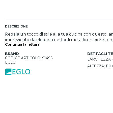
DESCRIZIONE
Regala un tocco di stile alla tua cucina con questo lam
impreziosito da eleganti dettagli metallici in nickel,
Continua la lettura
diffusa e omogenea che emana, rende questo lampadari
un'illuminazione ampia e uniforme. Non solo una font
BRAND
DETTAGLI TE
CODICE ARTICOLO: 91496
LARGHEZZA:
EGLO
ALTEZZA:
110