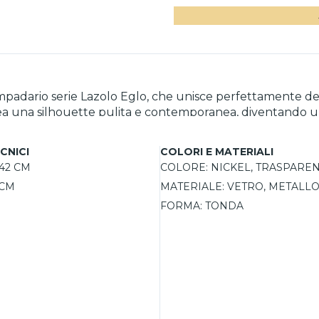
padario serie Lazolo Eglo, che unisce perfettamente desig
 crea una silhouette pulita e contemporanea, diventando 
o ideale per creare un’atmosfera calda e accogliente, 
e di luce, ma anche un elemento di arredo che arricchisc
CNICI
COLORI E MATERIALI
42 CM
COLORE:
NICKEL, TRASPARE
 CM
MATERIALE:
VETRO, METALL
FORMA:
TONDA