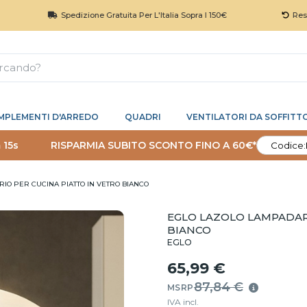
Spedizione Gratuita Per L'Italia Sopra I 150€
Reso 30 Gio
MPLEMENTI D'ARREDO
QUADRI
VENTILATORI DA SOFFITT
 15s
RISPARMIA SUBITO SCONTO FINO A 60€*
Codice:
IO PER CUCINA PIATTO IN VETRO BIANCO
EGLO LAZOLO LAMPADARI
BIANCO
EGLO
65,99 €
87,84 €
MSRP
IVA incl.