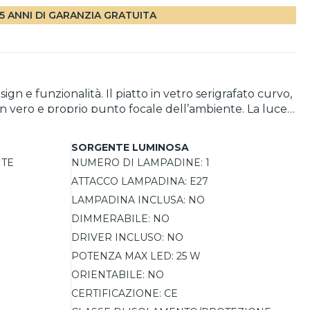
5 ANNI DI GARANZIA GRATUITA
n e funzionalità. Il piatto in vetro serigrafato curvo,
un vero e proprio punto focale dell’ambiente. La luce
perfetta per la cucina moderna dove è richiesta
e ogni stanza.
SORGENTE LUMINOSA
NTE
NUMERO DI LAMPADINE:
1
O
ATTACCO LAMPADINA:
E27
LAMPADINA INCLUSA:
NO
DIMMERABILE:
NO
DRIVER INCLUSO:
NO
POTENZA MAX LED:
25 W
ORIENTABILE:
NO
CERTIFICAZIONE:
CE