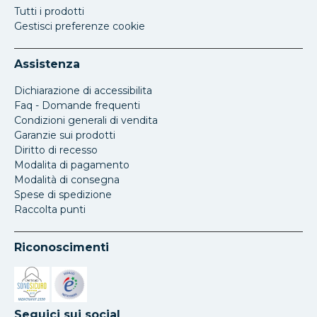
Tutti i prodotti
Gestisci preferenze cookie
Assistenza
Dichiarazione di accessibilita
Faq - Domande frequenti
Condizioni generali di vendita
Garanzie sui prodotti
Diritto di recesso
Modalita di pagamento
Modalità di consegna
Spese di spedizione
Raccolta punti
Riconoscimenti
Si apre in una nuova scheda
Si apre in una nuova scheda
Seguici sui social