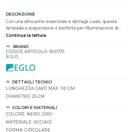
DESCRIZIONE
Con una silhouette essenziale e dettagli curati, questa
lampada a sospensione è perfetta per l'illuminazione di
isole cucina, tavoli da pranzo. La combinazione tra il nero
Continua la lettura
opaco del rosone e l’oro satinato del corpo in acciaio
BRAND
conferisce un’eleganza sobria ma decisa. Il disco
CODICE ARTICOLO: 900731
orizzontale da 25 cm funge da elemento decorativo e
EGLO
riflettore, valorizzando la luce della sorgente E27. Il cavo
lungo 110 cm consente un'installazione versatile anche in
spazi con soffitti alti. Ideale per chi cerca un tocco
moderno senza rinunciare al calore dei materiali classici.
DETTAGLI TECNICI
(collezione Escandell di Eglo)
LUNGHEZZA CAVO MAX:
110 CM
DIAMETRO:
25 CM
COLORI E MATERIALI
COLORE:
NERO, ORO
MATERIALE:
ACCIAIO
FORMA:
CIRCOLARE