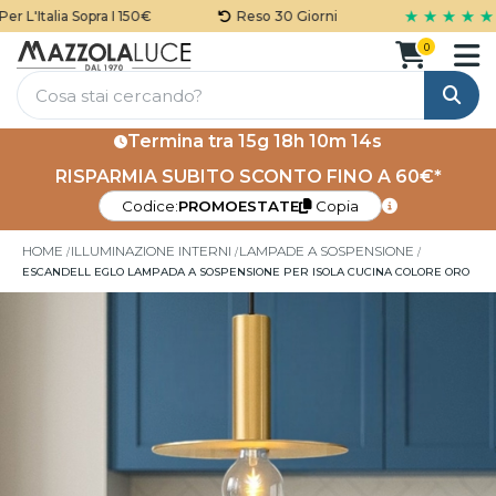
★ ★ ★ ★ ★
 L'Italia Sopra I 150€
Reso 30 Giorni
0
Cerca
Termina tra
15g 18h 10m 14s
RISPARMIA SUBITO SCONTO FINO A 60€*
Codice:
PROMOESTATE
Copia
HOME
ILLUMINAZIONE INTERNI
LAMPADE A SOSPENSIONE
ESCANDELL EGLO LAMPADA A SOSPENSIONE PER ISOLA CUCINA COLORE ORO