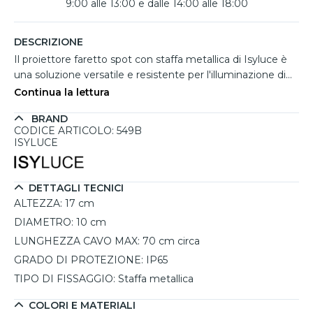
9:00 alle 13:00 e dalle 14:00 alle 18:00
DESCRIZIONE
Il proiettore faretto spot con staffa metallica di Isyluce è
una soluzione versatile e resistente per l'illuminazione di
spazi esterni. Grazie al grado di protezione IP65, questo
Continua la lettura
faretto è progettato per resistere a pioggia, polvere, raggi
BRAND
UV e urti, garantendo durabilità in qualsiasi condizione
CODICE ARTICOLO: 549B
atmosferica. La staffa orientabile consente un’installazione
ISYLUCE
flessibile sia a soffitto che a parete, ideale per evidenziare
particolari come siepi, pareti esterne o piante, creando
effetti luminosi suggestivi. Il faretto, disponibile in colore
DETTAGLI TECNICI
bianco, è dotato di un diffusore cilindrico compatibile con
ALTEZZA:
17 cm
lampadine GU10 LED (max 7W, non incluse),
DIAMETRO:
10 cm
permettendo di scegliere tonalità e potenza della luce in
LUNGHEZZA CAVO MAX:
70 cm circa
base alle esigenze. Per chi desidera installarlo in giardino, è
possibile acquistare separatamente il picchetto da terra
GRADO DI PROTEZIONE:
IP65
(art. 549P). Con il suo design discreto e funzionale, questo
TIPO DI FISSAGGIO:
Staffa metallica
proiettore è perfetto per valorizzare ogni dettaglio del tuo
spazio esterno.
COLORI E MATERIALI