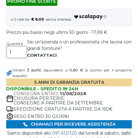
PROMO FINE SCORTE
€ 6.00
Prezzo piu basso negli ultimi 30 giorni - 17,99 €
Sei un'azienda o un professionista che lavora con
Quantità
grandi forniture?
Ottieni
3
punti
, equivalenti a
0,60 €
di sconto per il prossimo
acquisto
5 ANNI DI GARANZIA GRATUITA
DISPONIBILE - SPEDITO IN 24H
CONSEGNA ENTRO:
11/08/2026
CHIUSURA PER FERIE:
CONSEGNE A PARTIRE DA SETTEMBRE.
SPEDIZIONE GRATUITA A PARTIRE DA 150€
RESO ENTRO 30 GIORNI
CHIAMACI PER RICEVERE ASSISTENZA
Siamo disponibili allo
091 6121120
dal lunedì al sabato, dalle