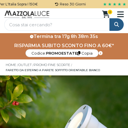
★ ★ ★ ★ ★
'Italia Sopra I 150€
Reso 30 Giorni
0
Cerca
Termina tra
17g 8h 38m 34s
RISPARMIA SUBITO SCONTO FINO A 60€*
Codice:
PROMOESTATE
Copia
HOME
OUTLET
PROMO FINE SCORTE
FARETTO DA ESTERNO A PARETE SOFFITTO ORIENTABILE BIANCO