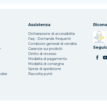
Assistenza
Ricono
Dichiarazione di accessibilita
Faq - Domande frequenti
Condizioni generali di vendita
Si apre 
Seguic
y
Garanzie sui prodotti
Diritto di recesso
Modalita di pagamento
Modalità di consegna
Spese di spedizione
ookie
Raccolta punti