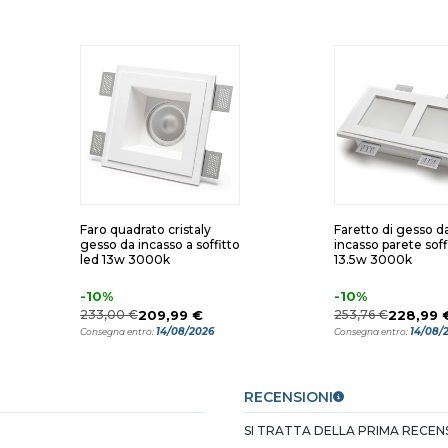
Faro quadrato cristaly
Faretto di gesso d
gesso da incasso a soffitto
incasso parete soff
led 13w 3000k
13.5w 3000k
-10%
-10%
233,00 €
209,99 €
253,76 €
228,99 
14/08/2026
14/08/
Consegna entro:
Consegna entro:
RECENSIONI
SI TRATTA DELLA PRIMA RECE