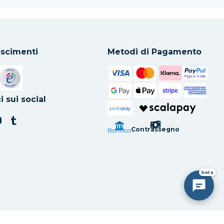
scimenti
Metodi di Pagamento
in una nuova scheda
Si apre in una nuova scheda
i sui social
poste
pay
Contrassegno
Bonifico
beta