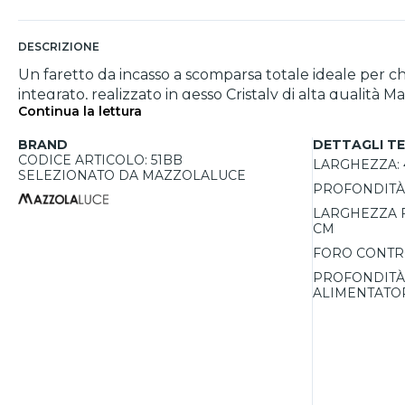
DESCRIZIONE
Un faretto da incasso a scomparsa totale ideale per ch
integrato, realizzato in gesso Cristaly di alta qualità 
Continua la lettura
installato e stuccato a raso, lascia visibili solo i fasci luminosi, creando un effetto 
luminosa di 2400 lumen con ottica da 111°, garantisce 
BRAND
DETTAGLI TE
è compatibile con controsoffitti in cartongesso, ment
CODICE ARTICOLO: 51BB
LARGHEZZA:
struttura in bianco verniciabile consente una perfett
SELEZIONATO DA MAZZOLALUCE
PROFONDITÀ
del LED di 50.000 ore, rappresenta una soluzione di i
LARGHEZZA 
CM
FORO CONTR
PROFONDITÀ
ALIMENTATO