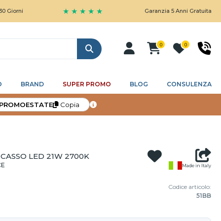
★ ★ ★ ★ ★
Garanzia 5 Anni Gratuita
0
0
Cerca
O
BRAND
SUPER PROMO
BLOG
CONSULENZA
PROMOESTATE
Copia
NCASSO LED 21W 2700K
CE
Made in Italy
Codice articolo:
51BB