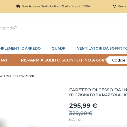
Spedizione Gratuita Per L'Italia Sopra I 150€
Reso 30 Giorni
MPLEMENTI D'ARREDO
QUADRI
VENTILATORI DA SOFFITT
 13s
RISPARMIA SUBITO SCONTO FINO A 60€*
Codice:
INCASSO LED 21W 2700K
FARETTO DI GESSO DA I
SELEZIONATO DA MAZZOLALU
295,99 €
329,00 €
IVA incl.