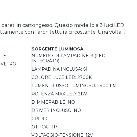
e pareti in cartongesso. Questo modello a 3 luci LED
rfettamente con l’architettura circostante. Una volta
enti ampi come soggiorni, corridoi e scale. Il faretto
SORGENTE LUMINOSA
ta cassaforma (acquistabile separatamente). La
ILE
NUMERO DI LAMPADINE:
3 (LED
icura una resa cromatica eccellente. Con una durata
INTEGRATO)
, VETRO
LAMPADINA INCLUSA:
SÌ
COLORE LUCE LED:
2700K
LUMEN-FLUSSO LUMINOSO:
2400 LM
POTENZA MAX LED:
21W
DIMMERABILE:
NO
DRIVER INCLUSO:
NO
CRI:
90
OTTICA:
111°
VOLTAGGIO-TENSIONE:
12V