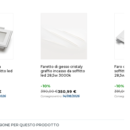
a
Faretto di gesso cristaly
Faro da i
itto led
graffio incasso da soffitto
soffitto 
led 28,5w 3000k
28,5w 4
-10%
-10%
€
390,00 €
350,99 €
391,00 €
2026
14/08/2026
Consegna entro:
Consegna e
NSIONE PER QUESTO PRODOTTO