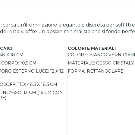
i cerca un'illuminazione elegante e discreta per soffitti 
Made in Italy, offre un design minimalista che si fonde pe
moderno e raffinato. Grazie alla temperatura di colore di 2700K e a una resa
un’illuminazione uniforme e avvolgente, perfetta per ambi
CNICI
COLORI E MATERIALI
re per l’installazione su muratura è necessaria un’apposi
48 X 18 CM
COLORE:
BIANCO VERNICIAB
a integrazione in qualsiasi ambiente, mentre il CRI90 ass
 CORPO:
10,5 CM
MATERIALE:
GESSO CRISTALY
lluminazione durevole ed efficiente.
FORO ESTERNO LUCE:
12 X 12
FORMA:
RETTANGOLARE
OSOFFITTO:
48,5 X 18,5 CM
 INCASSO:
13 CM (16 CM CON
RE)