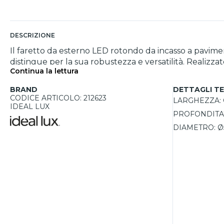
DESCRIZIONE
Il faretto da esterno LED rotondo da incasso a paviment
distingue per la sua robustezza e versatilità. Realizzato
Continua la lettura
diffusore in vetro temperato calpestabile assicura una
completamente impermeabile e protetto dalla polvere,
BRAND
DETTAGLI TE
integrata (50/60HZ) da 2W, con ottica di 15 gradi, emet
CODICE ARTICOLO: 212623
LARGHEZZA:
del giardino. Senza viti a vista, il design minimalista
IDEAL LUX
PROFONDITA'
l'installazione su pareti in cemento o su pavimenti. I
scelta in base alle proprie esigenze.
DIAMETRO:
Ø