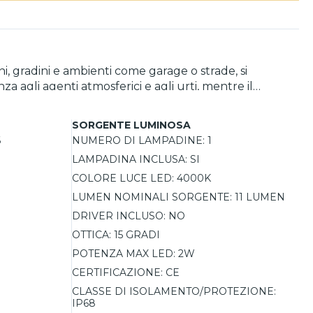
ni, gradini e ambienti come garage o strade, si
za agli agenti atmosferici e agli urti, mentre il
grado di protezione IP68, questo faretto è
ti alle intemperie. La sorgente luminosa LED
SORGENTE LUMINOSA
rcorsi esterni o mettere in risalto determinati angoli
6
NUMERO DI LAMPADINE:
1
 pareti, mentre la controcassa inclusa semplifica
LAMPADINA INCLUSA:
SI
ato separatamente, consentendo di personalizzare la
COLORE LUCE LED:
4000K
LUMEN NOMINALI SORGENTE:
11 LUMEN
DRIVER INCLUSO:
NO
OTTICA:
15 GRADI
POTENZA MAX LED:
2W
CERTIFICAZIONE:
CE
CLASSE DI ISOLAMENTO/PROTEZIONE:
IP68