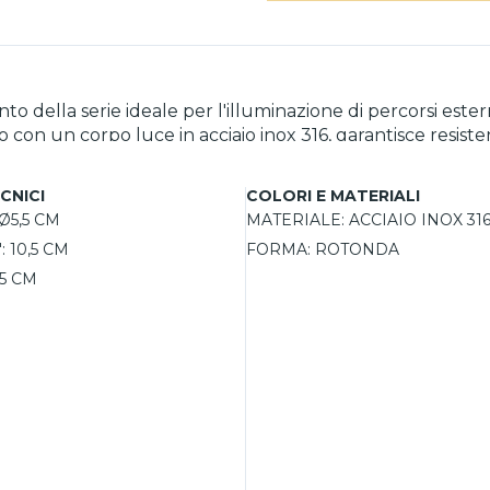
o della serie ideale per l'illuminazione di percorsi ester
 con un corpo luce in acciaio inox 316, garantisce resisten
 distribuzione della luce perfetta e uniforme. Grazie al 
 consentendone l'installazione anche in ambienti espos
CNICI
COLORI E MATERIALI
te una luce di 11 lumen a 4000K, ideale per illuminare pe
Ø5,5 CM
MATERIALE:
ACCIAIO INOX 31
 permette un'integrazione armoniosa nel pavimento o nelle
:
10,5 CM
FORMA:
ROTONDA
l driver non è incluso, ma può essere facilmente acquist
5 CM