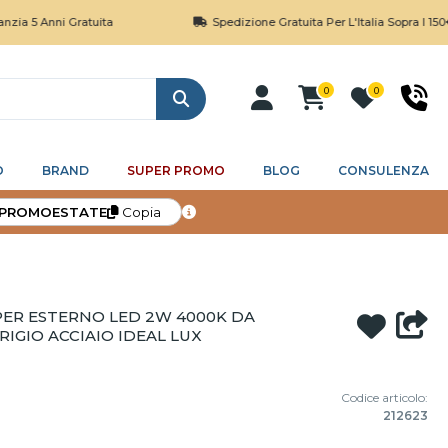
nni Gratuita
Spedizione Gratuita Per L'Italia Sopra I 150€
0
0
Cerca
O
BRAND
SUPER PROMO
BLOG
CONSULENZA
PROMOESTATE
Copia
PER ESTERNO LED 2W 4000K DA
IGIO ACCIAIO IDEAL LUX
Codice articolo:
212623