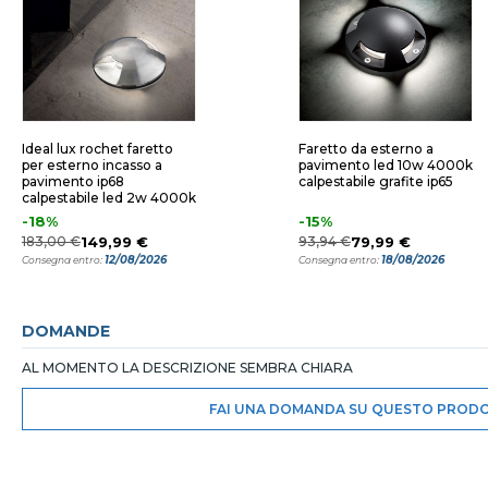
Ideal lux rochet faretto
Faretto da esterno a
per esterno incasso a
pavimento led 10w 4000k
pavimento ip68
calpestabile grafite ip65
calpestabile led 2w 4000k
-18%
-15%
183,00 €
149,99 €
93,94 €
79,99 €
12/08/2026
18/08/2026
Consegna entro:
Consegna entro:
DOMANDE
AL MOMENTO LA DESCRIZIONE SEMBRA CHIARA
FAI UNA DOMANDA SU QUESTO PROD