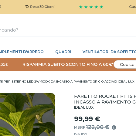
★ ★ ★ ★ ★
Reso 30 Giorni
Garanzia 5 A
MPLEMENTI D'ARREDO
QUADRI
VENTILATORI DA SOFFITT
 34s
RISPARMIA SUBITO SCONTO FINO A 60€*
Codice:
15 PER ESTERNO LED 2W 4000K DA INCASSO A PAVIMENTO GRIGIO ACCIAIO IDEAL LUX
FARETTO ROCKET PT 15 
INCASSO A PAVIMENTO GR
IDEAL LUX
99,99 €
122,00 €
MSRP
IVA incl.