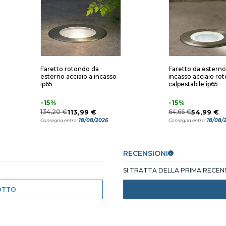
Faretto rotondo da
Faretto da esterno
esterno acciaio a incasso
incasso acciaio ro
ip65
calpestabile ip65
-15%
-15%
134,20 €
113,99 €
64,66 €
54,99 €
18/08/2026
18/08/
Consegna entro:
Consegna entro:
RECENSIONI
SI TRATTA DELLA PRIMA RECE
OTTO