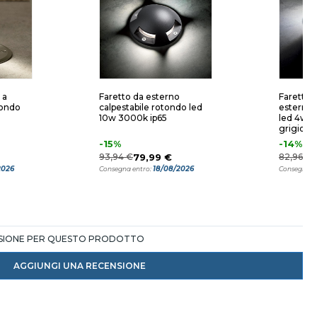
 a
Faretto da esterno
Faretto c
tondo
calpestabile rotondo led
esterno 
10w 3000k ip65
led 4w 
grigio
-15%
-14%
93,94 €
79,99 €
82,96 €
2026
18/08/2026
Consegna entro:
Consegna e
NSIONE PER QUESTO PRODOTTO
AGGIUNGI UNA RECENSIONE