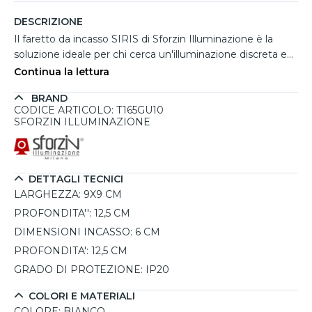
DESCRIZIONE
Il faretto da incasso SIRIS di Sforzin Illuminazione è la
soluzione ideale per chi cerca un'illuminazione discreta ed
elegante nei controsoffitti in cartongesso. Caratterizzato
Continua la lettura
da una forma quadrata con lente incassata, è realizzato in
BRAND
gesso bianco verniciabile, permettendo un'integrazione
CODICE ARTICOLO: T165GU10
perfetta con il soffitto. Perfetto per ambienti residenziali
SFORZIN ILLUMINAZIONE
come soggiorni, corridoi, camere e cucine, trova
applicazione anche in spazi professionali come uffici,
negozi e hotel. Grazie all'attacco GU10, è compatibile con
lampadine LED (non incluse) e non necessita di driver,
DETTAGLI TECNICI
collegandosi direttamente alla rete elettrica 220/240V. La
LARGHEZZA:
9X9 CM
collezione SIRIS include modelli a una e due luci,
PROFONDITA'':
12,5 CM
adattandosi a qualsiasi esigenza luminosa. IP20
DIMENSIONI INCASSO:
6 CM
PROFONDITA':
12,5 CM
GRADO DI PROTEZIONE:
IP20
COLORI E MATERIALI
COLORE:
BIANCO