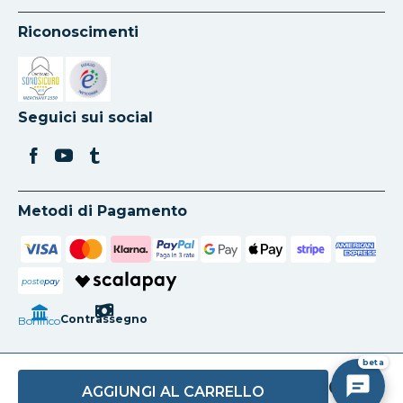
Riconoscimenti
Si apre in una nuova scheda
Si apre in una nuova scheda
Seguici sui social
Metodi di Pagamento
poste
pay
Contrassegno
Bonifico
beta
AGGIUNGI AL CARRELLO