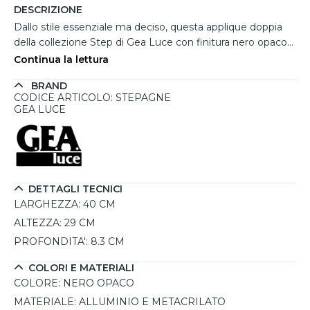
DESCRIZIONE
Dallo stile essenziale ma deciso, questa applique doppia
della collezione Step di Gea Luce con finitura nero opaco
dona un tocco grafico alle pareti. La composizione di due
Continua la lettura
forme quadrate arrotondate leggermente sovrapposte si
BRAND
trasforma in un elemento decorativo dalla forte
CODICE ARTICOLO: STEPAGNE
personalità, ideale in ambienti moderni. Realizzata in
GEA LUCE
alluminio con diffusore in metacrilato, diffonde una luce
indiretta calda da 3000K, grazie alla sorgente LED COB da
40W e 3600 lumen. È dimmerabile tramite sistemi a
taglio di fase e push (non inclusi) per un controllo ottimale
dell’intensità luminosa.
DETTAGLI TECNICI
LARGHEZZA:
40 CM
ALTEZZA:
29 CM
PROFONDITA':
8.3 CM
COLORI E MATERIALI
COLORE:
NERO OPACO
MATERIALE:
ALLUMINIO E METACRILATO