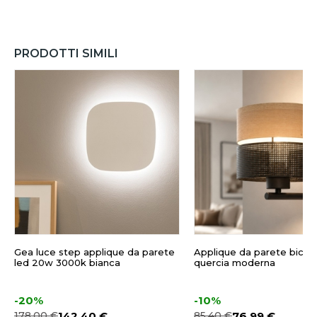
PRODOTTI SIMILI
Gea luce step applique da parete
Applique da parete bicol
led 20w 3000k bianca
quercia moderna
-20%
-10%
178,00 €
142,40 €
85,40 €
76,99 €