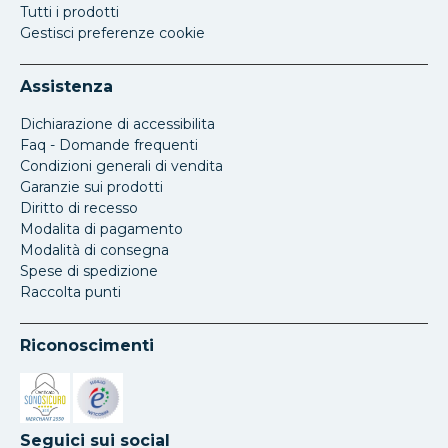
Tutti i prodotti
Gestisci preferenze cookie
Assistenza
Dichiarazione di accessibilita
Faq - Domande frequenti
Condizioni generali di vendita
Garanzie sui prodotti
Diritto di recesso
Modalita di pagamento
Modalità di consegna
Spese di spedizione
Raccolta punti
Riconoscimenti
Si apre in una nuova scheda
Si apre in una nuova scheda
Seguici sui social