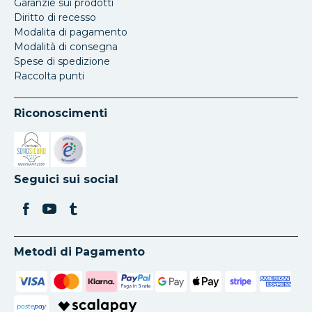
Garanzie sui prodotti
Diritto di recesso
Modalita di pagamento
Modalità di consegna
Spese di spedizione
Raccolta punti
Riconoscimenti
Si apre in una nuova scheda
Si apre in una nuova scheda
Seguici sui social
Metodi di Pagamento
poste
pay