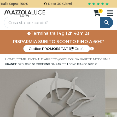
★ ★ ★ ★ ★
lia Sopra I 150€
Reso 30 Giorni
0
Cerca
Termina tra
14g 12h 43m 2s
RISPARMIA SUBITO SCONTO FINO A 60€*
Codice:
PROMOESTATE
Copia
HOME
COMPLEMENTI D'ARREDO
OROLOGI DA PARETE MODERNI
GRANDE OROLOGIO 60 MODERNO DA PARETE LEGNO BIANCO GRIGIO