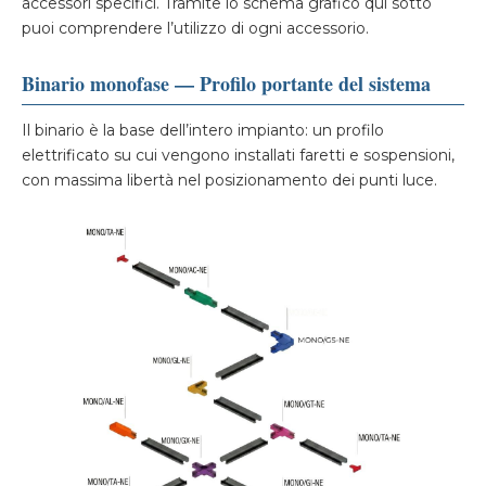
accessori specifici. Tramite lo schema grafico qui sotto
puoi comprendere l’utilizzo di ogni accessorio.
Binario monofase — Profilo portante del sistema
Il binario è la base dell’intero impianto: un profilo
elettrificato su cui vengono installati faretti e sospensioni,
con massima libertà nel posizionamento dei punti luce.
Si apre i