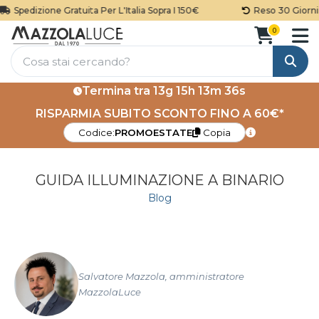
edizione Gratuita Per L'Italia Sopra I 150€
Reso 30 Giorni
0
Cerca
Termina tra
13g 15h 13m 35s
RISPARMIA SUBITO SCONTO FINO A 60€*
Codice:
PROMOESTATE
Copia
GUIDA ILLUMINAZIONE A BINARIO
Blog
Salvatore Mazzola, amministratore
MazzolaLuce