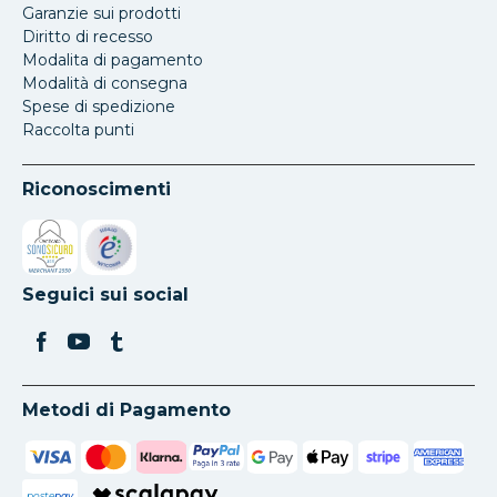
Garanzie sui prodotti
Diritto di recesso
Modalita di pagamento
Modalità di consegna
Spese di spedizione
Raccolta punti
Riconoscimenti
Si apre in una nuova scheda
Si apre in una nuova scheda
Seguici sui social
Metodi di Pagamento
poste
pay