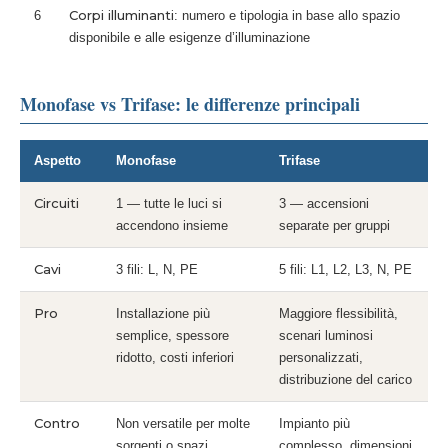
Corpi illuminanti
6
: numero e tipologia in base allo spazio
disponibile e alle esigenze d’illuminazione
Monofase vs Trifase: le differenze principali
Aspetto
Monofase
Trifase
Circuiti
1 — tutte le luci si
3 — accensioni
accendono insieme
separate per gruppi
Cavi
3 fili: L, N, PE
5 fili: L1, L2, L3, N, PE
Pro
Installazione più
Maggiore flessibilità,
semplice, spessore
scenari luminosi
ridotto, costi inferiori
personalizzati,
distribuzione del carico
Contro
Non versatile per molte
Impianto più
sorgenti o spazi
complesso, dimensioni