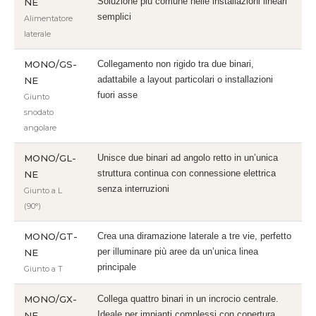
Soluzione più comune nelle installazioni lineari
NE
semplici
Alimentatore
laterale
MONO/GS-
Collegamento non rigido tra due binari,
adattabile a layout particolari o installazioni
NE
fuori asse
Giunto
snodato
angolare
MONO/GL-
Unisce due binari ad angolo retto in un’unica
struttura continua con connessione elettrica
NE
senza interruzioni
Giunto a L
(90°)
MONO/GT-
Crea una diramazione laterale a tre vie, perfetto
per illuminare più aree da un’unica linea
NE
principale
Giunto a T
MONO/GX-
Collega quattro binari in un incrocio centrale.
Ideale per impianti complessi con copertura
NE