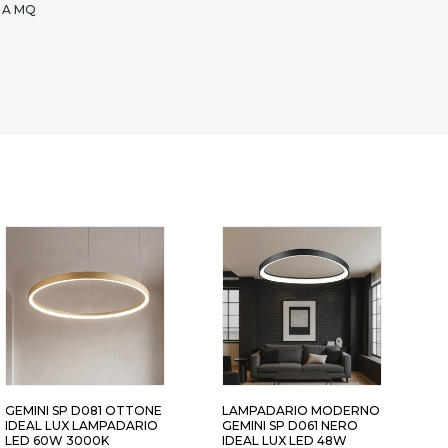
 A MQ
- DALI PUSH
OTTONE - DALI PUSH
GEMINI SP D081 OTTONE
LAMPADARIO MODERNO
I
IDEAL LUX LAMPADARIO
GEMINI SP D061 NERO
D
LED 60W 3000K
IDEAL LUX LED 48W
S