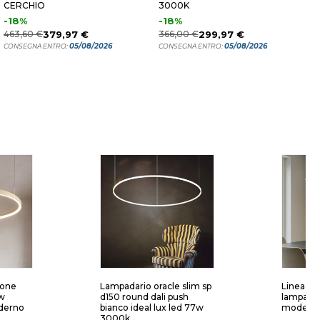
CERCHIO
3000K
3
U
-18%
-18%
2
463,60 €
379,97 €
366,00 €
299,97 €
C
05/08/2026
05/08/2026
CONSEGNA ENTRO:
CONSEGNA ENTRO:
tone
Lampadario oracle slim sp
Linea lig
0w
d150 round dali push
lampadar
derno
bianco ideal lux led 77w
moderno
3000k