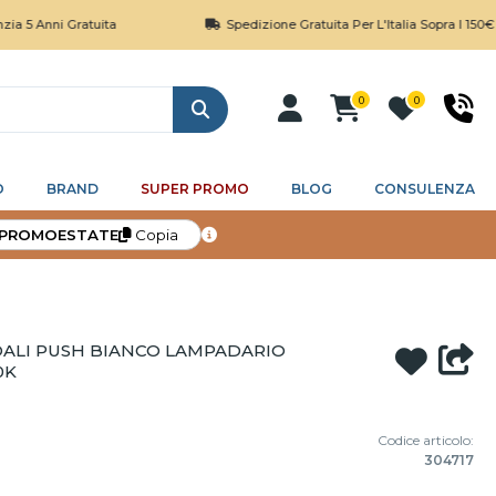
Gratuita
Spedizione Gratuita Per L'Italia Sopra I 150€
0
0
Cerca
O
BRAND
SUPER PROMO
BLOG
CONSULENZA
PROMOESTATE
Copia
 DALI PUSH BIANCO LAMPADARIO
0K
Codice articolo:
304717