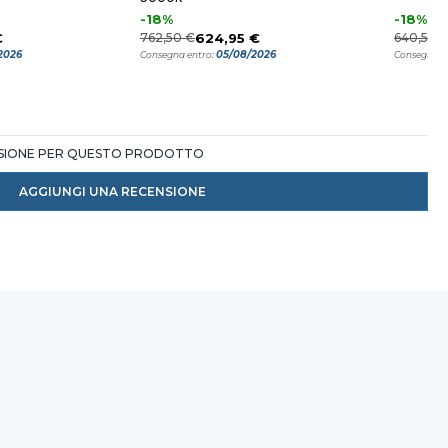
-18%
-18%
€
762,50 €
624,95 €
640,50 
2026
05/08/2026
Consegna entro:
Consegna e
NSIONE PER QUESTO PRODOTTO
AGGIUNGI UNA RECENSIONE