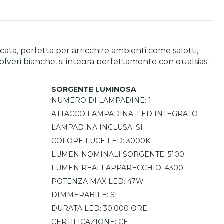
ta, perfetta per arricchire ambienti come salotti,
 polveri bianche, si integra perfettamente con qualsiasi
 colore 3000K emette una luce calda e avvolgente,
SORGENTE LUMINOSA
ntensità luminosa in base alle diverse esigenze,
NUMERO DI LAMPADINE:
1
ATTACCO LAMPADINA:
LED INTEGRATO
ne, questo lampadario si adatta con versatilità a
ed efficienza luminosa in un unico prodotto.
LAMPADINA INCLUSA:
SI
COLORE LUCE LED:
3000K
LUMEN NOMINALI SORGENTE:
5100
LUMEN REALI APPARECCHIO:
4300
POTENZA MAX LED:
47W
DIMMERABILE:
SI
DURATA LED:
30.000 ORE
CERTIFICAZIONE:
CE