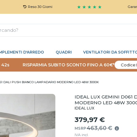
★ ★ ★ ★ ★
Reso 30 Giorni
Garanzia 5 Anni 
MPLEMENTI D'ARREDO
QUADRI
VENTILATORI DA SOFFITT
 41s
RISPARMIA SUBITO SCONTO FINO A 60€*
Codice:
061 DALI PUSH BIANCO LAMPADARIO MODERNO LED 48W 3000K
IDEAL LUX GEMINI D061
MODERNO LED 48W 300
IDEAL LUX
379,97 €
463,60 €
MSRP
IVA incl.