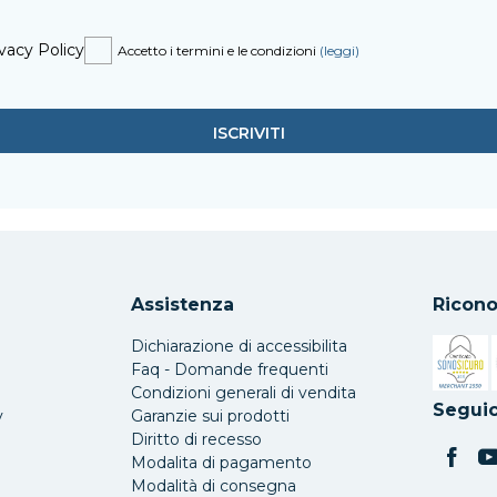
vacy Policy
Accetto i termini e le condizioni
(leggi)
Assistenza
Ricono
Dichiarazione di accessibilita
Faq - Domande frequenti
Condizioni generali di vendita
Si apre 
Seguic
y
Garanzie sui prodotti
Diritto di recesso
Modalita di pagamento
Modalità di consegna