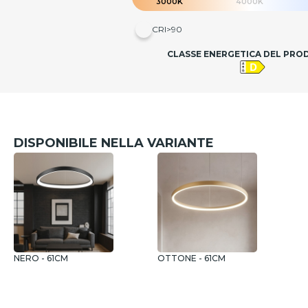
3000K
4000K
CRI>90
CLASSE ENERGETICA DEL PR
DISPONIBILE NELLA VARIANTE
NERO - 61CM
OTTONE - 61CM
B