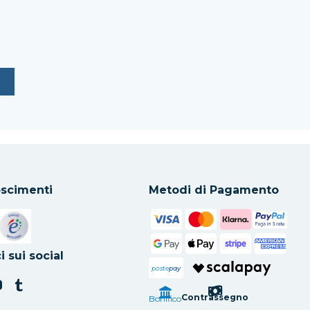
scimenti
Metodi di Pagamento
in una nuova scheda
Si apre in una nuova scheda
i sui social
poste
pay
Contrassegno
Bonifico