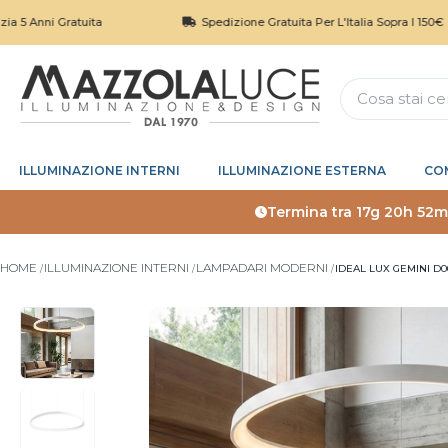
ratuita
Spedizione Gratuita Per L'Italia Sopra I 150€
ILLUMINAZIONE INTERNI
ILLUMINAZIONE ESTERNA
CO
Termina tra
17g 20h 52m
HOME
ILLUMINAZIONE INTERNI
LAMPADARI MODERNI
IDEAL LUX GEMINI D