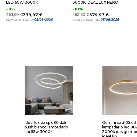
LED 60W 3000K
3000K IDEAL LUX NERO
-18%
-18%
463,60 €
379,97 €
463,60 €
379,97 €
05/08/2026
05/08/2026
CONSEGNA ENTRO:
CONSEGNA ENTRO:
Ideal lux oz sp d80 dali
Gemini sp d105 ot
push bianco lampadario
lampadario led 8
led 55w 3000k
3000k design mo
ideal lux