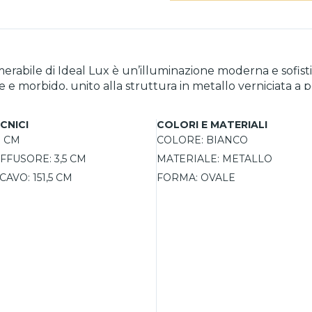
bile di Ideal Lux è un’illuminazione moderna e sofistica
vale e morbido, unito alla struttura in metallo verniciata a
padario assicura una diffusione uniforme della
uadri. La sorgente LED integrata da 48W con temperatura
CNICI
COLORI E MATERIALI
cnologia DALI/PUSH dimmerabile consente di regolare l’i
1 CM
COLORE:
BIANCO
enti e agli accessori inclusi, come
IFFUSORE:
3,5 CM
MATERIALE:
METALLO
le e discreto. Disponibile anche nelle varianti nero e otto
to. Un'illuminazione di design, perfetta per chi cerca funzionalità, stile 
CAVO:
151,5 CM
FORMA:
OVALE